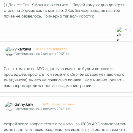
)) Да нет, Саш. Я больше о том что. 1 Людей кому модно доверять
стало на форуме как то меньше. 2 Как бы лохразводов на этой
почве не развелось. Примерно так если коротко
1
Author stats
v.kartava
APC-Пользователи
Опубликовано:
7 августа 2012
14 г
Саша. тема не по АРС. а доступ к иммо. не будем ворошить
прошедшее. просто в той теме что Сергей создал нет двойного
дна(умысла) вы его не правильно поняли... мое мнение- решить
вам вопрос среди членов асс и администрации.
Author stats
Ginny.kmv
APC-Пользователи
Опубликовано:
7 августа 2012
14 г
скорей всего вопрос стоит в том что , за 1200р APC пользователь
имеет доступ к таким разделам ,как имоо и тд , а мы не знаем кто