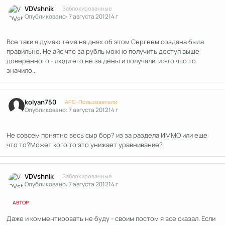
Author stats
VDVshnik
Заблокированные
Опубликовано:
7 августа 2012
14 г
Все таки я думаю тема на днях об этом Сергеем создана была
правильно. Не айс что за рубль можно получить доступ выше
доверенного - люди его не за деньги получали, и это что то
значило...
Author stats
kolyan750
APC-Пользователи
Опубликовано:
7 августа 2012
14 г
Не совсем понятно весь сыр бор? из за раздела ИММО или еще
что то?Может кого то это унижает уравнивание?
Author stats
VDVshnik
Заблокированные
Опубликовано:
7 августа 2012
14 г
АВТОР
Даже и комментировать не буду - своим постом я все сказал. Если