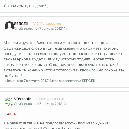
Да при чем тут задело? )
Author stats
SERGEII
APC-Пользователи
Опубликовано:
7 августа 2012
14 г
Многим я думаю обидно стало и мне тоже , но что поделаешь,
Саша уже своё слово в той теме сказал что он думает по этому
поводу и члены правления форума тоже так решили ведь - значит
так наверное и будет ! Тему ту которую поднял Сергей тоже
закрыли - так что смысл её поднимать снова я думаю не стоит !
Хотелось бы конечно чтобы осталось так как было - но похоже так
не будет !
Изменено
7 августа 2012
14 г
пользователем SERGEII
Author stats
VDVshnik
Заблокированные
Опубликовано:
7 августа 2012
14 г
АВТОР
Да развития темы и не предполагалось - посчитал нужным
высказать и сделал. В Серегиной не успел