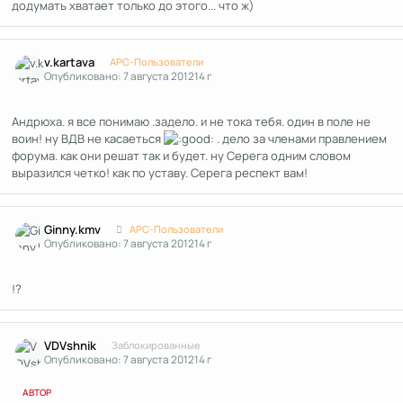
додумать хватает только до этого... что ж)
Author stats
v.kartava
APC-Пользователи
Опубликовано:
7 августа 2012
14 г
Андрюха. я все понимаю .задело. и не тока тебя. один в поле не
воин! ну ВДВ не касаеться
. дело за членами правлением
форума. как они решат так и будет. ну Серега одним словом
выразился четко! как по уставу. Серега респект вам!
Author stats
Ginny.kmv
APC-Пользователи
Опубликовано:
7 августа 2012
14 г
!?
Author stats
VDVshnik
Заблокированные
Опубликовано:
7 августа 2012
14 г
АВТОР