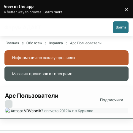
Перейти к публикации
View in the app
×
Di
A better way to browse.
Learn more
.
Форум АДАКТ
Войти
Главная
Обо всем
Курилка
Арс Пользователи
Информация по заказу прошивок
Скры
Магазин прошивок в телеграме
Скры
Арс Пользователи
Подписчики
Автор:
VDVshnik
7 августа 2012
14 г
в
Курилка