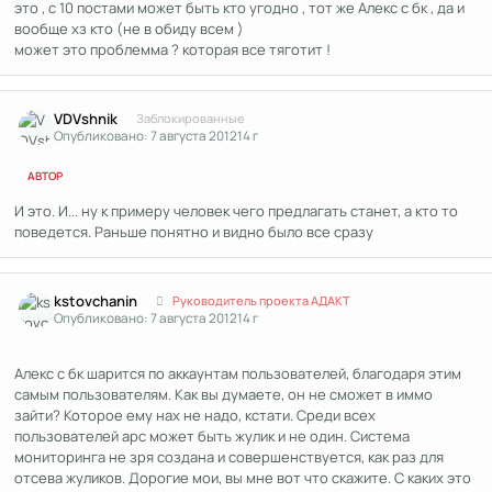
это , с 10 постами может быть кто угодно , тот же Алекс с бк , да и
вообще хз кто (не в обиду всем )
может это проблемма ? которая все тяготит !
Author stats
VDVshnik
Заблокированные
Опубликовано:
7 августа 2012
14 г
АВТОР
И это. И... ну к примеру человек чего предлагать станет, а кто то
поведется. Раньше понятно и видно было все сразу
Author stats
kstоvchanin
Руководитель проекта АДАКТ
Опубликовано:
7 августа 2012
14 г
Алекс с бк шарится по аккаунтам пользователей, благодаря этим
самым пользователям. Как вы думаете, он не сможет в иммо
зайти? Которое ему нах не надо, кстати. Среди всех
пользователей арс может быть жулик и не один. Система
мониторинга не зря создана и совершенствуется, как раз для
отсева жуликов. Дорогие мои, вы мне вот что скажите. С каких это