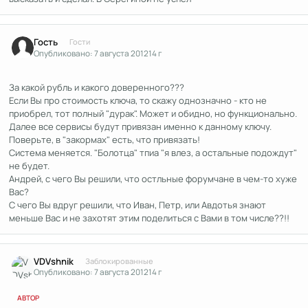
Гость
Гости
Опубликовано:
7 августа 2012
14 г
За какой рубль и какого доверенного???
Если Вы про стоимость ключа, то скажу однозначно - кто не
приобрел, тот полный "дурак". Может и обидно, но функционально.
Далее все сервисы будут привязан именно к данному ключу.
Поверьте, в "закормах" есть, что привязать!
Система меняется. "Болотца" тпиа "я влез, а остальные подождут"
не будет.
Андрей, с чего Вы решили, что остльные форумчане в чем-то хуже
Вас?
С чего Вы вдруг решили, что Иван, Петр, или Авдотья знают
меньше Вас и не захотят этим поделиться с Вами в том числе??!!
Author stats
VDVshnik
Заблокированные
Опубликовано:
7 августа 2012
14 г
АВТОР