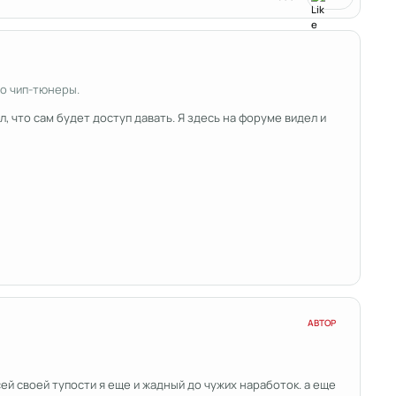
то чип-тюнеры.
 что сам будет доступ давать. Я здесь на форуме видел и
АВТОР
сей своей тупости я еще и жадный до чужих наработок. а еще