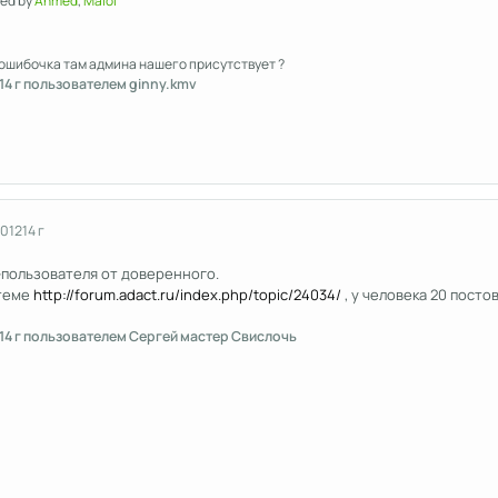
ed by
Anmed
,
Maloi
т ошибочка там админа нашего присутствует ?
14 г
пользователем ginny.kmv
2012
14 г
-пользователя от доверенного.
 теме
http://forum.adact.ru/index.php/topic/24034/
, у человека 20 посто
14 г
пользователем Сергей мастер Свислочь