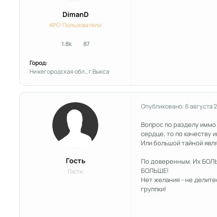
DimanD
APC-Пользователи
1.8k
87
сообщения
Репутация
Город:
Нижегородская обл., г.Выкса
Опубликовано:
6 августа 
Вопрос по разделу иммо
сердце, то по качеству и
Или большой тайной явля
Гость
По доверенным. Их БОЛЬ
БОЛЬШЕ!
Гости
Нет желания - не делите
группки!