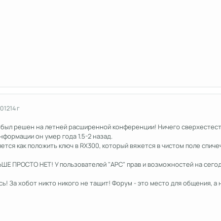
2012
14 г
 был решен на летней расширенной конференции! Ничего сверхестеств
нформации он умер года 1.5-2 назад.
ется как положить ключ в RX300, который вяжется в чистом поле спич
ШЕ ПРОСТО НЕТ! У пользователей "АРС" прав и возможностей на сегод
сь! За хобот никто никого не тащит! Форум - это место для общения, 