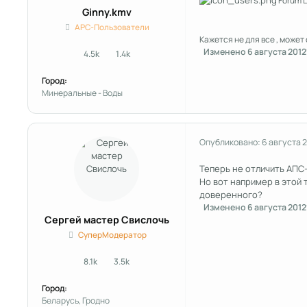
Forum L
Ginny.kmv
APC-Пользователи
Кажется не для все , може
Изменено
6 августа 2012
4.5k
1.4k
сообщения
Репутация
Город:
Минеральные - Воды
Опубликовано:
6 августа 
Теперь не отличить АПС
Но вот например в этой
доверенного?
Изменено
6 августа 2012
Сергей мастер Свислочь
СуперМодератор
8.1k
3.5k
сообщения
Репутация
Город:
Беларусь, Гродно