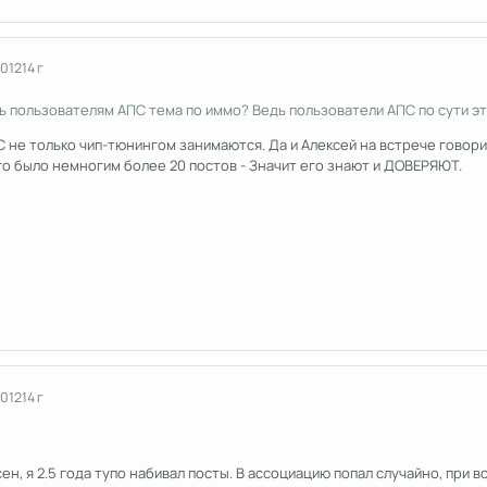
2012
14 г
ь пользователям АПС тема по иммо? Ведь пользователи АПС по сути э
не только чип-тюнингом занимаются. Да и Алексей на встрече говорил,
о было немногим более 20 постов - Значит его знают и ДОВЕРЯЮТ.
2012
14 г
ен, я 2.5 года тупо набивал посты. В ассоциацию попал случайно, при в