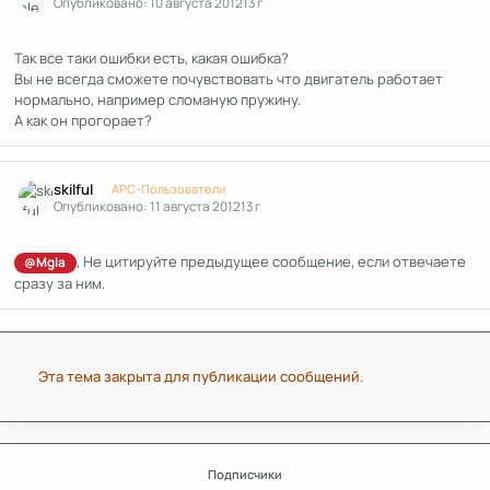
Опубликовано:
10 августа 2012
13 г
Так все таки ошибки есть, какая ошибка?
Вы не всегда сможете почувствовать что двигатель работает
нормально, например сломаную пружину.
А как он прогорает?
Author stats
skilful
APC-Пользователи
Опубликовано:
11 августа 2012
13 г
, Не цитируйте предыдущее сообщение, если отвечаете
@Mgla
сразу за ним.
Эта тема закрыта для публикации сообщений.
Подписчики