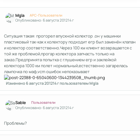
Author stats
Mgla
APC-Пользователи
Опубликовано:
6 августа 2012
14 г
Ситуация такая: прогорел впускной колектор .он у машинки
пластиковый так-как к колектору подходит егр был заменён клапан
и колектор соответственно.Через 100 км клиент возвращается с
той же проблемой,прогар колектора запчасть только на
заказ.Предпринята попытка с глушением егр и заклейкой
колектора 1000 км полет нормальный,естественно загарелась
лампочка по маф,vcm ошибок непоказывает
Изменено
6 августа 2012
14 г
пользователем Mgla
Author stats
Sable
Пользователи
Опубликовано:
6 августа 2012
14 г
Проблемы?
Author stats