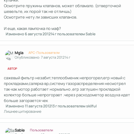
кулачки.
Осмотрите пружины клапанов, может обламало. (отверточкой
шевельте, их порой так не отличшь)
Осмотрите нету ли зависших клапанов.
И еще, какая лампочка по маф?
Изменено
6 августа 2012
14 г
пользователем Sable
Author stats
Mgla
APC-Пользователи
Опубликовано:
7 августа 2012
14 г
АВТОР
сажевый фильтр незабит,теплообменик непрогорел,егр новый с
прокладками,салярка вр,систему газораспределения несмотрел
так-как мотор работает нормально ,егр заглушен прокладкой
колектор больше непрогорает .через расходометор воздуха идет
больше загорается чек
Изменено
11 августа 2012
13 г
пользователем skilful
Лишнее цитирование
Author stats
Sable
Пользователи