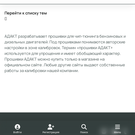
Перейти к списку тем
АДАКТ разрабатывает прошивки для чип-тюнинга бензиновых и
дизельных двигателей. Под прошивками понимаются авторские
настройки в зоне калибровок. Термин «прошивки АДАКТ»
используется для упрощения и имеет обобщающий характер.
Прошивки АДАКТ можно купить только в магазине на
официальном сайте. Любые другие сайты выдают собственные
работы за калибровки нашей компании.
Light Mode
Dark Mode
System Preference
v
y
t
Войти
Регистрация
Поиск
Menu