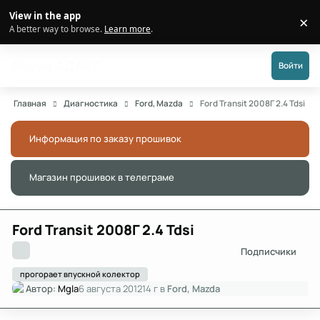
Перейти к публикации
View in the app
×
Di
A better way to browse.
Learn more
.
Форум АДАКТ
Войти
Главная
Диагностика
Ford, Mazda
Ford Transit 2008Г 2.4 Tdsi
Информация по заказу прошивок
Скры
Магазин прошивок в телеграме
Скры
Ford Transit 2008Г 2.4 Tdsi
Подписчики
прогорает впускной колектор
Автор:
Mgla
6 августа 2012
14 г
в
Ford, Mazda