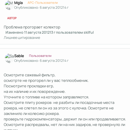
Mgla
APC-Пользователи
Опубликовано:
6 августа 2012
14 г
АВТОР
Проблема прогорает колектор
Изменено
11 августа 2012
13 г
пользователем skilful
Лишнее цитирование
Author stats
Sable
Пользователи
Опубликовано:
6 августа 2012
14 г
Осмотрите сажевый фильтр,
осмотрте не прогорел ли у вас теплообменик.
Посмотрите прокладки егр,
на их наличие и их повореждение.
Уточните о топливе на котором заправляются.
Осмотрите плиту рокеров: не разбиты ли посадочные места
рокера, не слетел ли он из за этого с кулочка. Осмотрите не
заклинило ли колесико рокера.
проверьте гидрокомпенсаторы, держит ли он или продавливается.
Осмотрите распредвалы, нет ли на них задиров, не провернуло ли