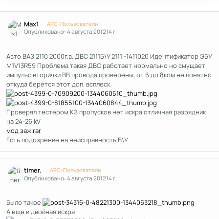
Author stats
Max1
APC-Пользователи
Опубликовано:
4 августа 2012
14 г
Авто ВАЗ 2110 2000г.в. ДВС 2111Б\У 2111 -1411020 Идентификатор ЭБУ
M1V13R59 Проблема такая ДВС работает нормально но смущает
импульс вторички ВВ провода проверены, от 6 до 8ком не понятно
откуда берется этот доп. всплеск
Проверял тестером КЗ пропусков нет искра отличная разрядник
на 24-26 kV
мод заж.rar
Есть подозрение на неисправность Б\У
Author stats
timer.
APC-Пользователи
Опубликовано:
4 августа 2012
14 г
Было такое
А еще и двойная искра