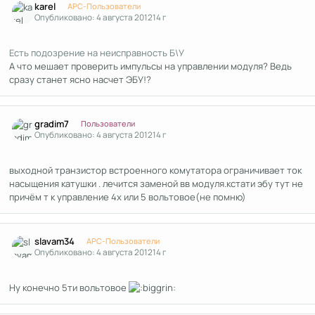
karel
APC-Пользователи
Опубликовано:
4 августа 2012
14 г
Есть подозрение на неисправность Б\У
А что мешает проверить импульсы на управлении модуля? Ведь
сразу станет ясно насчет ЭБУ!?
Author stats
gradim7
Пользователи
Опубликовано:
4 августа 2012
14 г
выходной транзистор встроенного комутатора ограничивает ток
насыщения катушки . лечится заменой вв модуля.кстати эбу тут не
причём т к управление 4х или 5 вольтовое(не помню)
Author stats
slavam34
APC-Пользователи
Опубликовано:
4 августа 2012
14 г
Ну конечно 5ти вольтовое