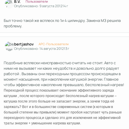
B.V.
Пользователи
Опубликовано:
9 августа 2012
14 г
Был точно такой же всплеск по 1и 4 цилиндру. Замена МЗ решила
проблему.
Author stats
bertjashov
APC-Пользователи
Опубликовано:
14 августа 2012
13 г
Подобные всплески неисправностью считать не стоит. Авто с
ними не вызывает ни каких неудобств и довольно долго радует
работой . Вызваны они переходным процессом происходящем в
момент насыщения, при накоплении катушкой энергии. Главное
чтобы эффективное накопление превышало, бесполезный нагрев!
Переходной процесс показывает окончание эффективного заряда
катушки , после которого происходит бесполезный нагрев катушки –
катушка после этого больше не запасает энергии, а зачем тогда её
заряжать? Вот и в большинстве современных систем (к которым в
большей степени мы привыкли) момент пробоя наступает чуть раньше
переходного процесса,и сделано это для исключения не эффективной
траты энергии + уменьшение нагрева катушки.