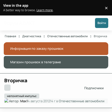
Перейти к публикации
View in the app
×
Di
A better way to browse.
Learn more
.
Форум АДАКТ
Войти
Главная
Диагностика
Отечественные автомобили
Вторичка
Информация по заказу прошивок
Скры
Магазин прошивок в телеграме
Скры
Вторичка
Подписчики
непонятный импульс
Автор:
Max1
4 августа 2012
14 г
в
Отечественные автомобили