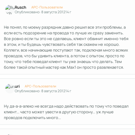
Author stats
Rusch
APC-Пользователи
Опубликовано:
8 августа 2012
14 г
Не понял, по моему разрядник давно решил все эти проблемы, а
если есть подозрение на провода то лучше их сразу заменить.
Все ровно если ты это не сделаешь, клиент обвинит именно тебя
в этом, и ты будешь чувствовать себя так скажем не хорошо.
Коллеги, все начинающие поступают так, подключая много всяких
проводов, что бы удивить клиента, а потом с опытом, просто по
тому, что тебе поведал клиент ты уже знаешь что делать. Тем
более такой опытный мастер как Max1 он просто развлекается.
Author stats
uri
APC-Пользователи
Опубликовано:
8 августа 2012
14 г
Ну да-а-а-алеко не всегда надо действовать по тому что поведал
клиент... часто может увести в другую сторону... уж лучше
проводов подключить много...
Author stats