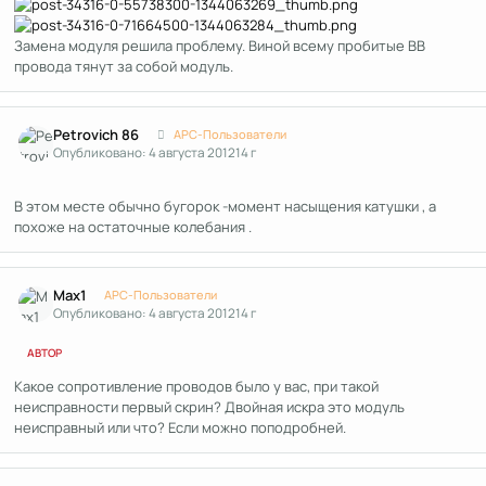
Замена модуля решила проблему. Виной всему пробитые ВВ
провода тянут за собой модуль.
Author stats
Petrovich 86
APC-Пользователи
Опубликовано:
4 августа 2012
14 г
В этом месте обычно бугорок -момент насыщения катушки , а
похоже на остаточные колебания .
Author stats
Max1
APC-Пользователи
Опубликовано:
4 августа 2012
14 г
АВТОР
Какое сопротивление проводов было у вас, при такой
неисправности первый скрин? Двойная искра это модуль
неисправный или что? Если можно поподробней.
Author stats