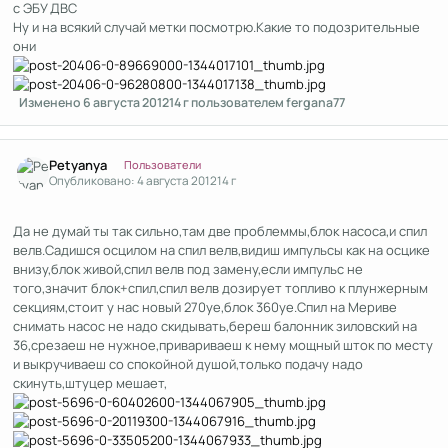
с ЭБУ ДВС
Ну и на всякий случай метки посмотрю.Какие то подозрительные
они
Изменено
6 августа 2012
14 г
пользователем fergana77
Author stats
Petyanya
Пользователи
Опубликовано:
4 августа 2012
14 г
Да не думай ты так сильно,там две проблеммы,блок насоса,и спил
велв.Садишся осцилом на спил велв,видиш импульсы как на осцике
внизу,блок живой,спил велв под замену,если импульс не
того,значит блок+спил,спил велв дозирует топливо к плунжерным
секциям,стоит у нас новый 270уе,блок 360уе.Спил на Мериве
снимать насос не надо скидывать,береш балонник зиловский на
36,срезаеш не нужное,привариваеш к нему мощный шток по месту
и выкручиваеш со спокойной душой,только подачу надо
скинуть,штуцер мешает,