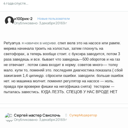
4 года спустя...
Author stats
и100рик-2
Новые пользователи
Опубликовано:
3 декабря 2016
9 г
Petyanya
. я навичек в мериве.
спил велв это на насосе или рампе.
мерива начинала троить на холостых, затем глохнуть на
светофорах, а теперь вообще стоит. с буксира заводится, потом 3
раза заведешь и все. бывает что заведешь---500 оборотов и на газ
не отвечает . потом сама входит в норму. советов много---- толку
мало. купи то, поменяй это. последняя диагностика показала ( сбой
зажигания 1,4 цилиндр. сбросили ошибки. заводили. больше ошибок
нет. но машинка молчит. поменял регулятор на насосе --- ноль.
правда при вроверке фишки на него(фишка снята) тестором ---
пыталась завестись. КУДА ЛЕЗТЬ. СПЕЦОВ У НАС ВРОДЕ НЕТ
Author stats
Сергей мастер Свислочь
СуперМодератор
Опубликовано:
3 декабря 2016
9 г