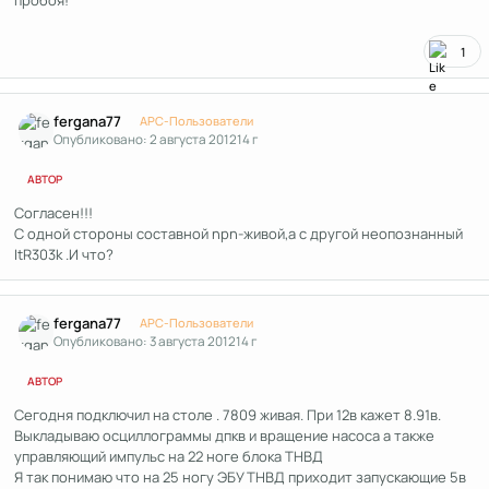
пробоя!
1
Author stats
fergana77
APC-Пользователи
Опубликовано:
2 августа 2012
14 г
АВТОР
Согласен!!!
С одной стороны составной npn-живой,а с другой неопознанный
ItR303k .И что?
Author stats
fergana77
APC-Пользователи
Опубликовано:
3 августа 2012
14 г
АВТОР
Сегодня подключил на столе . 7809 живая. При 12в кажет 8.91в.
Выкладываю осциллограммы дпкв и вращение насоса а также
управляющий импульс на 22 ноге блока ТНВД
Я так понимаю что на 25 ногу ЭБУ ТНВД приходит запускающие 5в