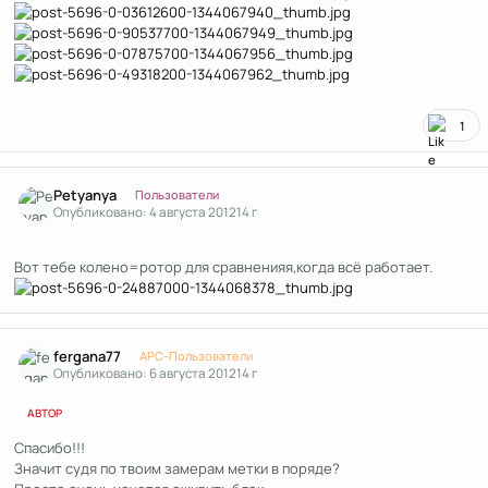
1
Author stats
Petyanya
Пользователи
Опубликовано:
4 августа 2012
14 г
Вот тебе колено=ротор для сравненияя,когда всё работает.
Author stats
fergana77
APC-Пользователи
Опубликовано:
6 августа 2012
14 г
АВТОР
Спасибо!!!
Значит судя по твоим замерам метки в поряде?