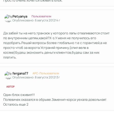
Просто очень хочется оживить блок.
Author stats
Petyanya
Пользователи
Опубликовано:
6 августа 2012
14 г
Да забей ты на него,транзюк у которого лапы отваливаются стоит
по внутренним цепям,какой?Х-з.У меня не получилось его
подобрать.Решай вопросы более глобально т.е с горантией,а не
просто чтоб за ворота.Устраняй причину,(спил велв в
косяке)Будеш экономить деньги клиентов,будеш сам за них
платить.
Author stats
fergana77
APC-Пользователи
Опубликовано:
8 августа 2012
13 г
АВТОР
Один блок оживил!!!
Полевичек оказался в обрыве.Заменил-корса уехала довольная!
Осталось еще 2