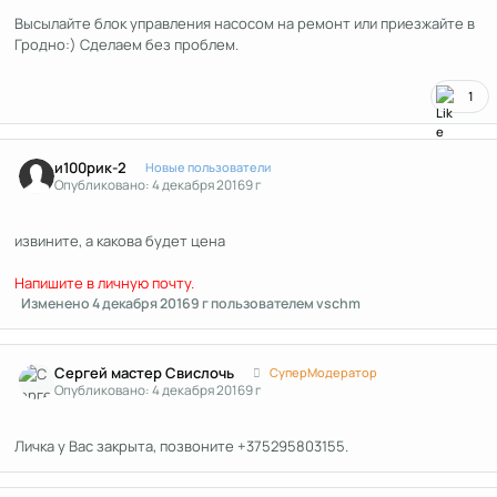
Высылайте блок управления насосом на ремонт или приезжайте в
Гродно:) Сделаем без проблем.
1
Author stats
и100рик-2
Новые пользователи
Опубликовано:
4 декабря 2016
9 г
извините, а какова будет цена
Напишите в личную почту.
Изменено
4 декабря 2016
9 г
пользователем vschm
Author stats
Сергей мастер Свислочь
СуперМодератор
Опубликовано:
4 декабря 2016
9 г
Личка у Вас закрыта, позвоните +375295803155.
Author stats