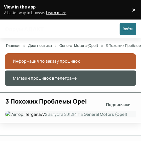
Перейти к публикации
View in the app
×
Di
A better way to browse.
Learn more
.
Форум АДАКТ
Войти
Главная
Диагностика
General Motors (Opel)
3 Похожих Проблем
Информация по заказу прошивок
Скры
Магазин прошивок в телеграме
Скры
3 Похожих Проблемы Opel
Подписчики
Автор:
fergana77
2 августа 2012
14 г
в
General Motors (Opel)
Author stats