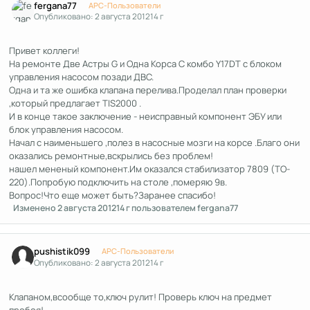
fergana77
APC-Пользователи
Опубликовано:
2 августа 2012
14 г
Привет коллеги!
На ремонте Две Астры G и Одна Корса C комбо Y17DT с блоком
управления насосом позади ДВС.
Одна и та же ошибка клапана перелива.Проделал план проверки
,который предлагает TIS2000 .
И в конце такое заключение - неисправный компонент ЭБУ или
блок управления насосом.
Начал с наименьшего ,полез в насосные мозги на корсе .Благо они
оказались ремонтные,вскрылись без проблем!
нашел мененый компонент.Им оказался стабилизатор 7809 (TO-
220).Попробую подключить на столе ,померяю 9в.
Вопрос!Что еще может быть?Заранее спасибо!
Изменено
2 августа 2012
14 г
пользователем fergana77
Author stats
pushistik099
APC-Пользователи
Опубликовано:
2 августа 2012
14 г
Клапаном,всообще то,ключ рулит! Проверь ключ на предмет