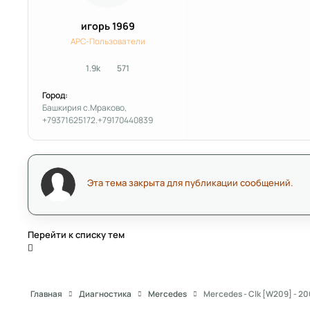
игорь 1969
APC-Пользователи
1.9k
571
сообщения
Репутация
Город:
Башкирия с.Мраково,
+79371625172.+79170440839
Эта тема закрыта для публикации сообщений.
Перейти к списку тем
Главная
Диагностика
Mercedes
Mercedes - Clk [W209] - 2