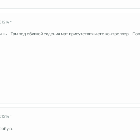
012
14 г
ишь... Там под обивкой сидения мат присутствия и его контроллер... П
012
14 г
робую.