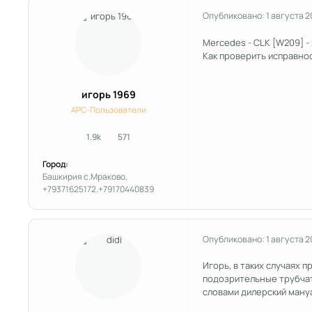
Опубликовано:
1 августа 2
Mercedes - CLK [W209] -
Как проверить исправно
игорь 1969
APC-Пользователи
1.9k
571
сообщения
Репутация
Город:
Башкирия с.Мраково,
+79371625172.+79170440839
Опубликовано:
1 августа 2
Игорь, в таких случаях 
подозрительные трубчаты
словами дилерский мануа