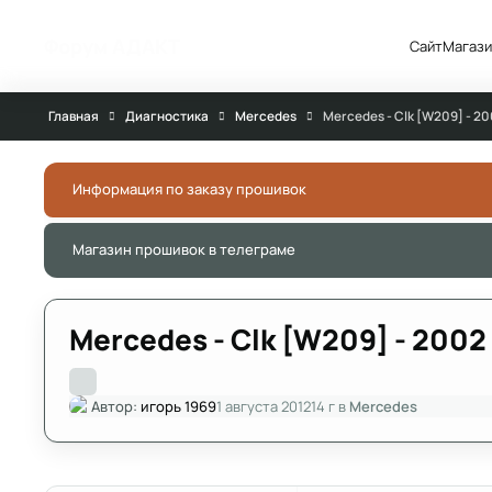
Перейти к публикации
Форум АДАКТ
Сайт
Магази
Главная
Диагностика
Mercedes
Mercedes - Clk [W209] - 2
Информация по заказу прошивок
Магазин прошивок в телеграме
Mercedes - Clk [W209] - 200
Автор:
игорь 1969
1 августа 2012
14 г
в
Mercedes