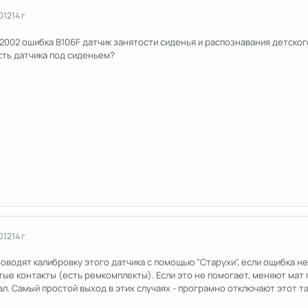
012
14 г
 2002 ошибка B106F датчик занятости сиденья и распознавания детског
сть датчика под сиденьем?
012
14 г
проводят калибровку этого датчика с помощью "Старухи", если ощибка н
е контакты (есть ремкомплекты). Если это не помогает, меняют мат пр
л. Самый простой выход в этих случаях - програмно отключают этот та