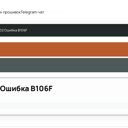
н прошивок
Telegram-чат
Сообщество
Активность
002 Ошибка B106F
2 Ошибка B106F