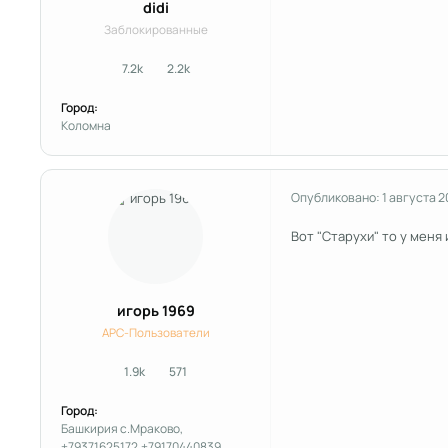
didi
Заблокированные
7.2k
2.2k
сообщения
Репутация
Город:
Коломна
Опубликовано:
1 августа 2
Вот "Старухи" то у меня
игорь 1969
APC-Пользователи
1.9k
571
сообщения
Репутация
Город:
Башкирия с.Мраково,
+79371625172.+79170440839