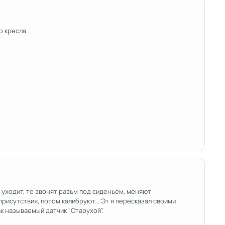
о кресла.
е уходит, то звонят разъм под сиденьем, меняют
исутствия, потом калибруют... Эт я пересказал своими
к называемый датчик "Старухой".