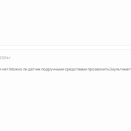
012
14 г
 и нет.Можно ли датчик подручными средствами прозвонить(мультимет