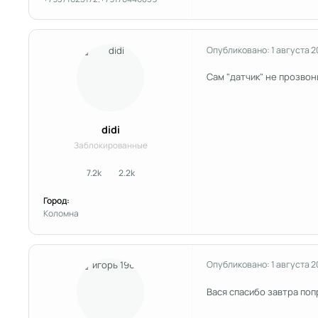
Опубликовано:
1 августа 2
Сам "датчик" не прозвон
didi
Заблокированные
7.2k
2.2k
сообщения
Репутация
Город:
Коломна
Опубликовано:
1 августа 2
Вася спасибо завтра поп