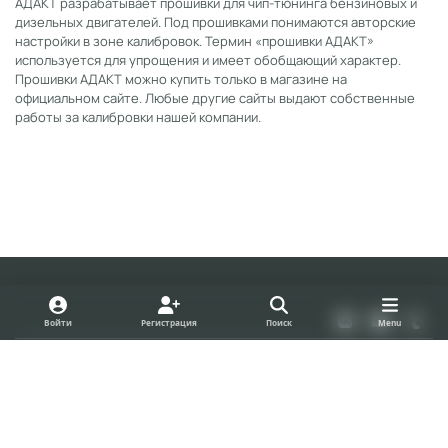
АДАКТ разрабатывает прошивки для чип-тюнинга бензиновых и
дизельных двигателей. Под прошивками понимаются авторские
настройки в зоне калибровок. Термин «прошивки АДАКТ»
используется для упрощения и имеет обобщающий характер.
Прошивки АДАКТ можно купить только в магазине на
официальном сайте. Любые другие сайты выдают собственные
работы за калибровки нашей компании.
Light Mode
Dark Mode
System Preference
v
y
t
Войти
Регистрация
Поиск
Menu
k
o
u
Политика конфиденциальности
Cookies
u
m
forum.adact.ru
Powered by
Invision Community
t
b
u
l
b
r