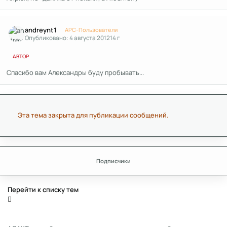
Author stats
andreynt1
APC-Пользователи
Опубликовано:
4 августа 2012
14 г
АВТОР
Спасибо вам Александры буду пробывать...
Эта тема закрыта для публикации сообщений.
Подписчики
Перейти к списку тем