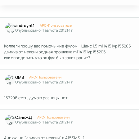
Author stats
andreynt1
APC-Пользователи
Опубликовано:
1 августа 2012
14 г
Коллеги прошу вас помочь мне фулом... Шанс 1.5 m114151yp153205
движка от нексии родная прошивка m114151yp153205
как определить что за фул был залит рание?
Author stats
GMS
APC-Пользователи
Опубликовано:
1 августа 2012
14 г
153206 есть, думаю разницы нет
Author stats
СаняЖД
APC-Пользователи
Опубликовано:
1 августа 2012
14 г
Анрюх, не "движка от нексии", а A15SMS.. )