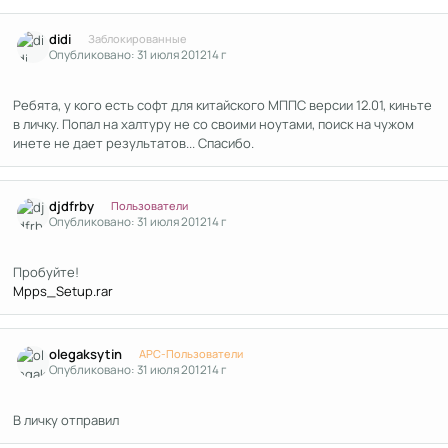
Author stats
didi
Заблокированные
Опубликовано:
31 июля 2012
14 г
Ребята, у кого есть софт для китайского МППС версии 12.01, киньте
в личку. Попал на халтуру не со своими ноутами, поиск на чужом
инете не дает результатов... Спасибо.
Author stats
djdfrby
Пользователи
Опубликовано:
31 июля 2012
14 г
Пробуйте!
Mpps_Setup.rar
Author stats
olegaksytin
APC-Пользователи
Опубликовано:
31 июля 2012
14 г
В личку отправил