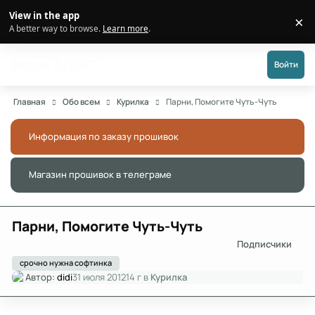
Перейти к публикации
View in the app
×
Di
A better way to browse.
Learn more
.
Форум АДАКТ
Войти
Главная
Обо всем
Курилка
Парни, Помогите Чуть-Чуть
Информация по заказу прошивок
Скры
Магазин прошивок в телеграме
Скры
Парни, Помогите Чуть-Чуть
Подписчики
срочно нужна софтинка
Автор:
didi
31 июля 2012
14 г
в
Курилка