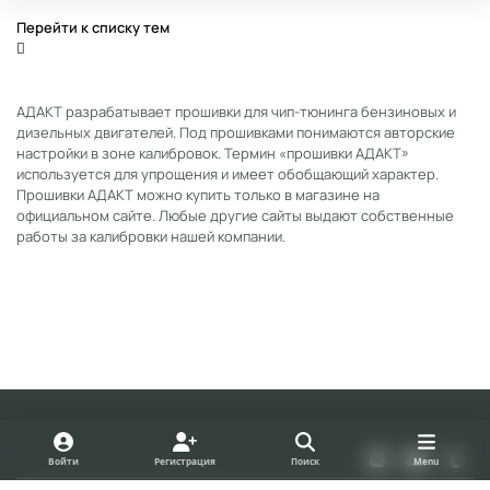
Перейти к списку тем
АДАКТ разрабатывает прошивки для чип-тюнинга бензиновых и
дизельных двигателей. Под прошивками понимаются авторские
настройки в зоне калибровок. Термин «прошивки АДАКТ»
используется для упрощения и имеет обобщающий характер.
Прошивки АДАКТ можно купить только в магазине на
официальном сайте. Любые другие сайты выдают собственные
работы за калибровки нашей компании.
Light Mode
Dark Mode
System Preference
v
y
t
Войти
Регистрация
Поиск
Menu
k
o
u