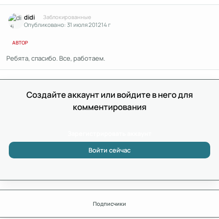
Author stats
didi
Заблокированные
Опубликовано:
31 июля 2012
14 г
АВТОР
Ребята, спасибо. Все, работаем.
Создайте аккаунт или войдите в него для
комментирования
Зарегистрировать аккаунт
Войти сейчас
Подписчики