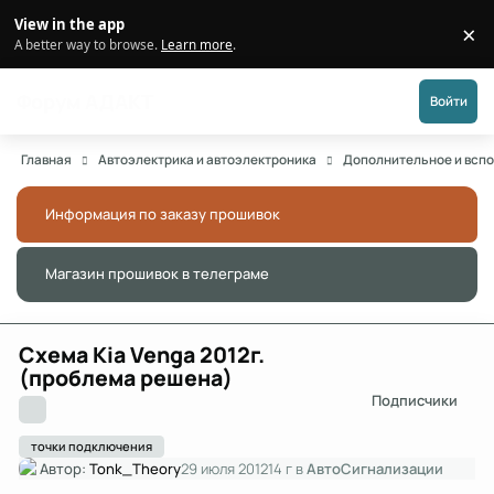
Перейти к публикации
View in the app
×
Di
A better way to browse.
Learn more
.
Форум АДАКТ
Войти
Главная
Автоэлектрика и автоэлектроника
Дополнительное и всп
Информация по заказу прошивок
Скры
Магазин прошивок в телеграме
Скры
Схема Kia Venga 2012г.
(проблема решена)
Подписчики
точки подключения
Автор:
Tonk_Theory
29 июля 2012
14 г
в
АвтоСигнализации