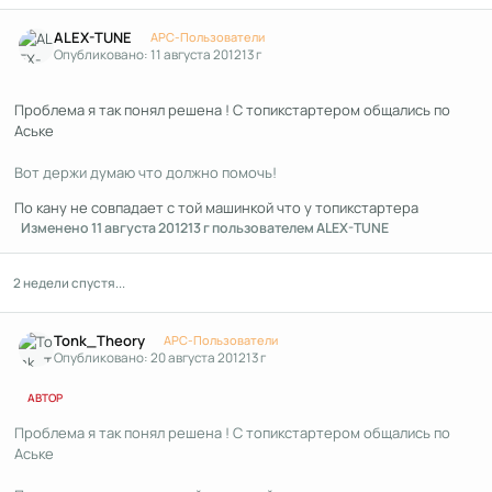
Author stats
ALEX-TUNE
APC-Пользователи
Опубликовано:
11 августа 2012
13 г
Проблема я так понял решена ! С топикстартером общались по
Аське
Вот держи думаю что должно помочь!
По кану не совпадает с той машинкой что у топикстартера
Изменено
11 августа 2012
13 г
пользователем ALEX-TUNE
2 недели спустя...
Author stats
Tonk_Theory
APC-Пользователи
Опубликовано:
20 августа 2012
13 г
АВТОР
Проблема я так понял решена ! С топикстартером общались по
Аське