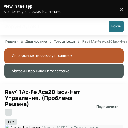
Перейти к публикации
View in the app
×
Di
A better way to browse.
Learn more
.
Форум АДАКТ
Войти
Главная
Диагностика
Toyota, Lexus
Rav4 1Az-Fe Аса20 Iacv-Не
Информация по заказу прошивок
Скры
Магазин прошивок в телеграме
Скры
Rav4 1Az-Fe Аса20 Iacv-Нет
Управления. (Проблема
Решена)
Подписчики
iacv
Автор:
bachmann
29 июля 2012
14 г
в
Toyota, Lexus