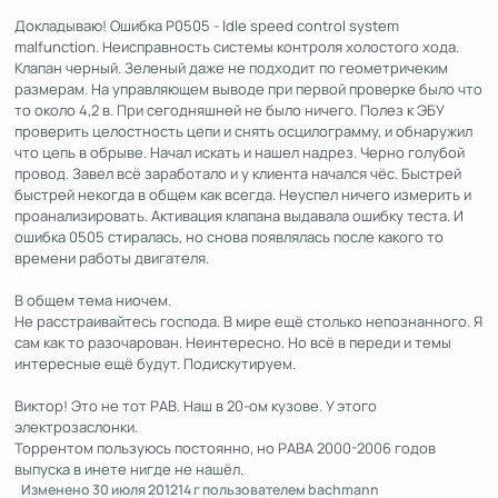
Докладываю! Ошибка Р0505 - Idle speed control system
malfunction. Неисправность системы контроля холостого хода.
Клапан черный. Зеленый даже не подходит по геометричеким
размерам. На управляющем выводе при первой проверке было что
то около 4,2 в. При сегодняшней не было ничего. Полез к ЭБУ
проверить целостность цепи и снять осцилограмму, и обнаружил
что цепь в обрыве. Начал искать и нашел надрез. Черно голубой
провод. Завел всё заработало и у клиента начался чёс. Быстрей
быстрей некогда в общем как всегда. Неуспел ничего измерить и
проанализировать. Активация клапана выдавала ошибку теста. И
ошибка 0505 стиралась, но снова появлялась после какого то
времени работы двигателя.
В общем тема ниочем.
Не расстраивайтесь господа. В мире ещё столько непознанного. Я
сам как то разочарован. Неинтересно. Но всё в переди и темы
интересные ещё будут. Подискутируем.
Виктор! Это не тот РАВ. Наш в 20-ом кузове. У этого
электрозаслонки.
Торрентом пользуюсь постоянно, но РАВА 2000-2006 годов
выпуска в инете нигде не нашёл.
Изменено
30 июля 2012
14 г
пользователем bachmann