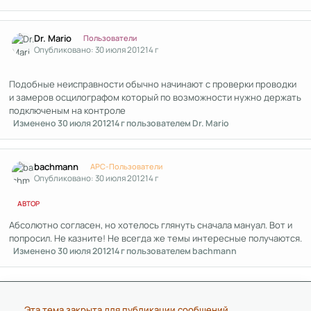
Author stats
Dr. Mario
Пользователи
Опубликовано:
30 июля 2012
14 г
Подобные неисправности обычно начинают с проверки проводки
и замеров осцилографом который по возможности нужно держать
подключеным на контроле
Изменено
30 июля 2012
14 г
пользователем Dr. Mario
Author stats
bachmann
APC-Пользователи
Опубликовано:
30 июля 2012
14 г
АВТОР
Абсолютно согласен, но хотелось глянуть сначала мануал. Вот и
попросил. Не казните! Не всегда же темы интересные получаются.
Изменено
30 июля 2012
14 г
пользователем bachmann
Эта тема закрыта для публикации сообщений.