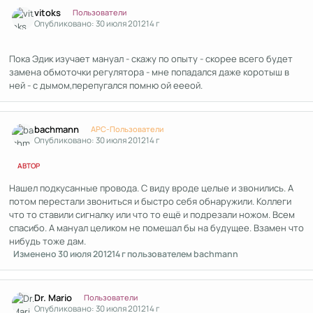
Author stats
vitoks
Пользователи
Опубликовано:
30 июля 2012
14 г
Пока Эдик изучает мануал - скажу по опыту - скорее всего будет
замена обмоточки регулятора - мне попадался даже коротыш в
ней - с дымом,перепугался помню ой еееой.
Author stats
bachmann
APC-Пользователи
Опубликовано:
30 июля 2012
14 г
АВТОР
Нашел подкусанные провода. С виду вроде целые и звонились. А
потом перестали звониться и быстро себя обнаружили. Коллеги
что то ставили сигналку или что то ещё и подрезали ножом. Всем
спасибо. А мануал целиком не помешал бы на будущее. Взамен что
нибудь тоже дам.
Изменено
30 июля 2012
14 г
пользователем bachmann
Author stats
Dr. Mario
Пользователи
Опубликовано:
30 июля 2012
14 г