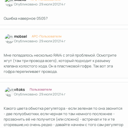
Опубликовано:
29 июля 2012
14 г
Ошибка наверное 0505?
Author stats
mobsel
APC-Пользователи
Опубликовано:
29 июля 2012
14 г
Мне попадалось несколько RAV4 с этой проблемой. Осмотрите
жгут (там три провода всего), который подходит к разъему
клапана холостого хода. Он в пластиковой гофре. Так вот эта
гофра перепиливает провода.
Author stats
vitoks
Пользователи
Опубликовано:
29 июля 2012
14 г
Какого цвета обмотка регулятора - если зеленая то она звонится
- две полуобмоткки, если черная то там немного посложнее -
прозвонить её не получится (или сложно) - встречал и те и те
сгоревшие,но очень редко - давайте начнем с того сам регулятор