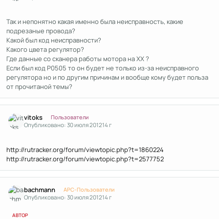
Так и непонятно какая именно была неисправность, какие
подрезаные провода?
Какой был код неисправности?
Какого цвета регулятор?
Где данные со сканера работы мотора на ХХ ?
Если был код P0505 то он будет не только из-за неисправного
регулятора но и по другим причинам и вообще кому будет польза
от прочитаной темы?
Author stats
vitoks
Пользователи
Опубликовано:
30 июля 2012
14 г
http://rutracker.org/forum/viewtopic.php?t=1860224
http://rutracker.org/forum/viewtopic.php?t=2577752
Author stats
bachmann
APC-Пользователи
Опубликовано:
30 июля 2012
14 г
АВТОР