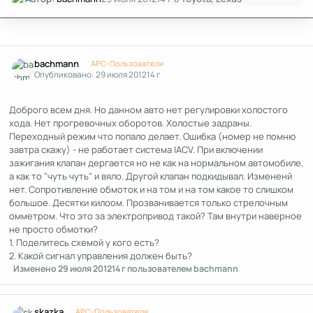
Author stats
bachmann
APC-Пользователи
Опубликовано:
29 июля 2012
14 г
Доброго всем дня. Но данном авто нет регулировки холостого
хода. Нет прогревочных оборотов. Холостые задраны.
Переходный режим что попало делает. Ошибка (номер не помню
завтра скажу) - не работает система IACV. При включении
зажигания клапан дергается но не как на нормальном автомобиле,
а как то "чуть чуть" и вяло. Другой клапан подкидывал. Измененй
нет. Сопротивление обмоток и на том и на том какое то слишком
большое. Десятки килоом. Прозванивается только стрелочным
омметром. Что это за электропривод такой? Там внутри наверное
не просто обмотки?
1. Поделитесь схемой у кого есть?
2. Какой сигнал управления должен быть?
Изменено
29 июля 2012
14 г
пользователем bachmann
Author stats
skazka
APC-Пользователи