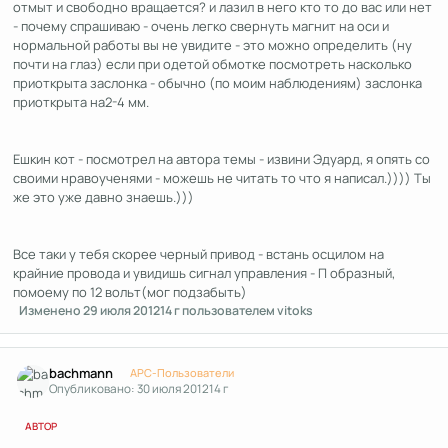
отмыт и свободно вращается? и лазил в него кто то до вас или нет
- почему спрашиваю - очень легко свернуть магнит на оси и
нормальной работы вы не увидите - это можно определить (ну
почти на глаз) если при одетой обмотке посмотреть насколько
приоткрыта заслонка - обычно (по моим наблюдениям) заслонка
приоткрыта на2-4 мм.
Ешкин кот - посмотрел на автора темы - извини Эдуард, я опять со
своими нравоученями - можешь не читать то что я написал.)))) Ты
же это уже давно знаешь.)))
Все таки у тебя скорее черный привод - встань осцилом на
крайние провода и увидишь сигнал управления - П образный,
помоему по 12 вольт(мог подзабыть)
Изменено
29 июля 2012
14 г
пользователем vitoks
Author stats
bachmann
APC-Пользователи
Опубликовано:
30 июля 2012
14 г
АВТОР