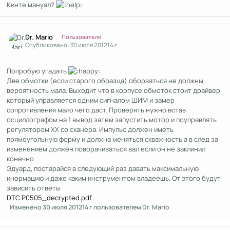
Кинте мануал?
Author stats
Dr. Mario
Пользователи
Опубликовано:
30 июля 2012
14 г
Попробую угадать
Две обмотки (если старого образца) оборваться не должны,
вероятность мала. Выходит что в корпусе обмоток стоит драйвер
который управляется одним сигналом ШИМ и замер
сопротивления мало чего даст. Проверять нужно встав
осциллографом на 1 вывод затем запустить мотор и поуправлять
регулятором ХХ со сканера. Импульс должен иметь
прямоугольную форму и должна меняться скважность а в след за
изменением должен поворачиваться вал если он не заклинил
конечно
Эдуард, постарайся в следующий раз давать максимальную
инормацию и даже каким инструментом владеешь. От этого будут
зависить ответы
DTC P0505_decrypted.pdf
Изменено
30 июля 2012
14 г
пользователем Dr. Mario