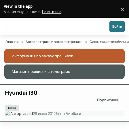
Перейти к публикации
View in the app
×
Di
A better way to browse.
Learn more
.
Форум АДАКТ
Войти
Главная
Автоэлектрика и автоэлектроника
Сложная автомобильна
Информация по заказу прошивок
Скры
Магазин прошивок в телеграме
Скры
Hyundai I30
Подписчики
краш
Автор:
aspid
29 июля 2012
14 г
в
Аирбэги