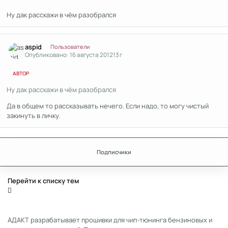
Ну дак расскажи в чём разобрался
Author stats
aspid
Пользователи
Опубликовано:
16 августа 2012
13 г
АВТОР
Ну дак расскажи в чём разобрался
Да в общем то рассказывать нечего. Если надо, то могу чистый
закинуть в личку.
Подписчики
Перейти к списку тем
АДАКТ разрабатывает прошивки для чип-тюнинга бензиновых и