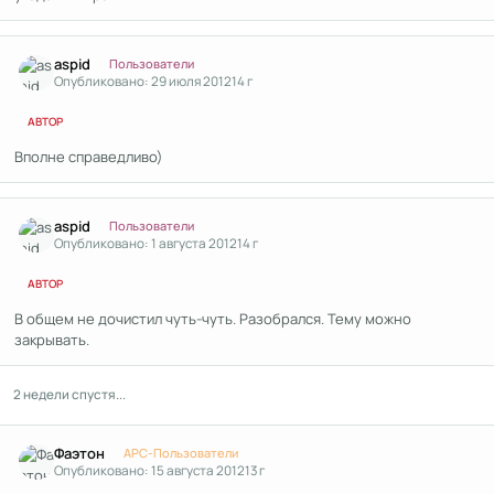
Author stats
aspid
Пользователи
Опубликовано:
29 июля 2012
14 г
АВТОР
Вполне справедливо)
Author stats
aspid
Пользователи
Опубликовано:
1 августа 2012
14 г
АВТОР
В общем не дочистил чуть-чуть. Разобрался. Тему можно
закрывать.
2 недели спустя...
Author stats
Фаэтон
APC-Пользователи
Опубликовано:
15 августа 2012
13 г