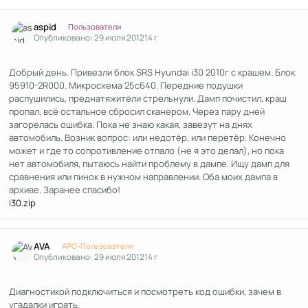
Author stats
aspid
Пользователи
Опубликовано:
29 июля 2012
14 г
Добрый день. Привезли блок SRS Hyundai i30 2010г с крашем. Блок
95910-2R000. Микросхема 25с640. Передние подушки
распушились, преднатяжители стрельнули. Дамп почистил, краш
пропал, всё остальное сбросил сканером. Через пару дней
загорелась ошибка. Пока не знаю какая, завезут на днях
автомобиль. Возник вопрос: или недотёр, или перетёр. Конечно
может и где то сопротивление отпало (не я это делал), но пока
нет автомобиля, пытаюсь найти проблему в дампе. Ищу дамп для
сравнения или пинок в нужном направлении. Оба моих дампа в
архиве. Заранее спасибо!
i30.zip
Author stats
AVA
APC-Пользователи
Опубликовано:
29 июля 2012
14 г
Диагностикой подключиться и посмотреть код ошибки, зачем в
угадалки играть.