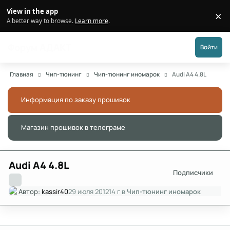
Перейти к публикации
View in the app
×
Di
A better way to browse.
Learn more
.
Форум АДАКТ
Войти
Главная
Чип-тюнинг
Чип-тюнинг иномарок
Audi A4 4.8L
Информация по заказу прошивок
Скры
Магазин прошивок в телеграме
Скры
Audi A4 4.8L
Подписчики
Автор:
kassir40
29 июля 2012
14 г
в
Чип-тюнинг иномарок