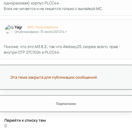
одноразовая) корпус PLCC44
Блок не читается и не пишется,только с выпайкой МС.
Author stats
Yagr
APC-Пользователи
Опубликовано:
31 июля 2012
14 г
Похоже, что это M3.8.2., так что Aleksey23, скорее всего, прав -
внутри ОТР 27С1024 в PLCC44.
Эта тема закрыта для публикации сообщений.
Подписчики
Перейти к списку тем