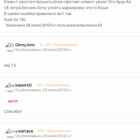
Клиент захотел прошить,блок сфоткал ,клиент уехал.Это Ауди А4
1,8 литра бензин.Хочу узнать маркировку этого Боша
В шапке ошибка правильно вот так
Audi A4 1.8L
Изменено
29 июля 2012
14 г
пользователем kassir40
Author stats
Ginny.kmv
APC-Пользователи
Опубликовано:
29 июля 2012
14 г
Ме 7.5
Author stats
kassir40
APC-Пользователи
Опубликовано:
29 июля 2012
14 г
АВТОР
Спасибо!
Author stats
v.kartava
APC-Пользователи
Опубликовано:
29 июля 2012
14 г