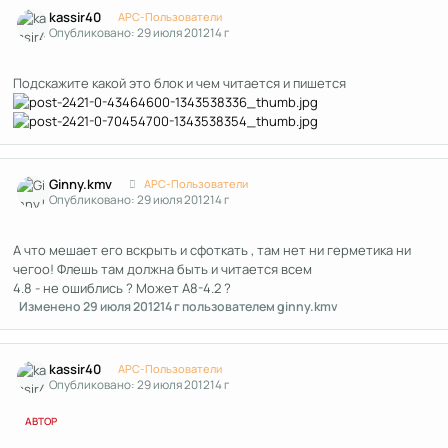
Author stats
kassir40
APC-Пользователи
Опубликовано:
29 июля 2012
14 г
Подскажите какой это блок и чем читается и пишется
Author stats
Ginny.kmv
APC-Пользователи
Опубликовано:
29 июля 2012
14 г
А что мешает его вскрыть и сфоткать , там нет ни герметика ни
чегоо! Флешь там должна быть и читается всем
4.8 - не ошиблись ? Может А8-4.2 ?
Изменено
29 июля 2012
14 г
пользователем ginny.kmv
Author stats
kassir40
APC-Пользователи
Опубликовано:
29 июля 2012
14 г
АВТОР