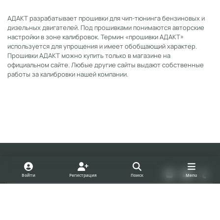
АДАКТ разрабатывает прошивки для чип-тюнинга бензиновых и
дизельных двигателей. Под прошивками понимаются авторские
настройки в зоне калибровок. Термин «прошивки АДАКТ»
используется для упрощения и имеет обобщающий характер.
Прошивки АДАКТ можно купить только в магазине на
официальном сайте. Любые другие сайты выдают собственные
работы за калибровки нашей компании.
Light Mode
Dark Mode
System Preference
v
y
t
Войти
Регистрация
Поиск
Menu
k
o
u
Политика конфиденциальности
Cookies
u
m
forum.adact.ru
Powered by
Invision Community
t
b
u
l