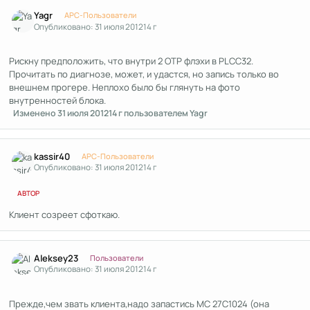
Author stats
Yagr
APC-Пользователи
Опубликовано:
31 июля 2012
14 г
Рискну предположить, что внутри 2 OTP флэхи в PLCC32.
Прочитать по диагнозе, может, и удастся, но запись только во
внешнем прогере. Неплохо было бы глянуть на фото
внутренностей блока.
Изменено
31 июля 2012
14 г
пользователем Yagr
Author stats
kassir40
APC-Пользователи
Опубликовано:
31 июля 2012
14 г
АВТОР
Клиент созреет сфоткаю.
Author stats
Aleksey23
Пользователи
Опубликовано:
31 июля 2012
14 г
Прежде,чем звать клиента,надо запастись МС 27С1024 (она