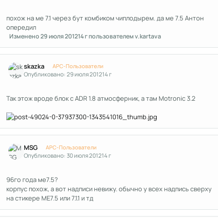
похож на ме 7.1 через бут комбиком чиплодырем. да ме 7.5 Антон
опередил
Изменено
29 июля 2012
14 г
пользователем v.kartava
Author stats
skazka
APC-Пользователи
Опубликовано:
29 июля 2012
14 г
Так этож вроде блок с ADR 1.8 атмосферник, а там Motronic 3.2
Author stats
MSG
APC-Пользователи
Опубликовано:
30 июля 2012
14 г
96го года ме7.5?
корпус похож, а вот надписи невижу. обычно у всех надпись сверху
на стикере МЕ7.5 или 7.1.1 и тд