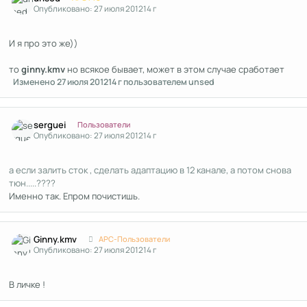
Опубликовано:
27 июля 2012
14 г
И я про это же))
то
ginny.kmv
но всякое бывает, может в этом случае сработает
Изменено
27 июля 2012
14 г
пользователем unsed
Author stats
serguei
Пользователи
Опубликовано:
27 июля 2012
14 г
а если залить сток , сделать адаптацию в 12 канале, а потом снова
тюн.....????
Именно так. Епром почистишь.
Author stats
Ginny.kmv
APC-Пользователи
Опубликовано:
27 июля 2012
14 г
В личке !