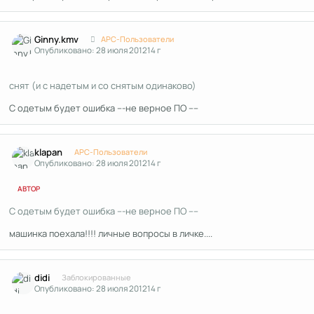
Author stats
Ginny.kmv
APC-Пользователи
Опубликовано:
28 июля 2012
14 г
снят (и с надетым и со снятым одинаково)
C одетым будет ошибка ---не верное ПО ----
Author stats
klapan
APC-Пользователи
Опубликовано:
28 июля 2012
14 г
АВТОР
C одетым будет ошибка ---не верное ПО ----
машинка поехала!!!! личные вопросы в личке....
Author stats
didi
Заблокированные
Опубликовано:
28 июля 2012
14 г