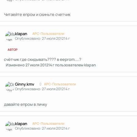
Читаейте епром и скиньте счетчик
Author stats
klapan
APC-Пользователи
Опубликовано:
27 июля 2012
14 г
АВТОР
счётчик где скидывать???? в eeprom.....?
Изменено
27 июля 2012
14 г
пользователем klapan
Author stats
Ginny.kmv
APC-Пользователи
Опубликовано:
27 июля 2012
14 г
давайте епром в личку
Author stats
klapan
APC-Пользователи
Опубликовано:
27 июля 2012
14 г