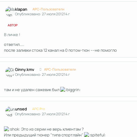
Author stats
klapan
APC-Пользователи
Опубликовано:
27 июля 2012
14 г
АВТОР
В личке !
ответил.....
после заливки стока 12 канал на 0 потом-тюн ----не помогло
Author stats
Ginny.kmv
APC-Пользователи
Опубликовано:
27 июля 2012
14 г
там и не удален сажевик был
Author stats
unsed
APC Pro
Опубликовано:
27 июля 2012
14 г
Это из серии не верь клиентам ?
Или предыдущий тюнер "типа спортлайн"