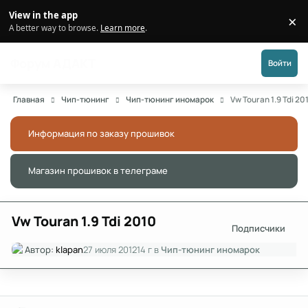
Перейти к публикации
View in the app
×
Di
A better way to browse.
Learn more
.
Форум АДАКТ
Войти
Главная
Чип-тюнинг
Чип-тюнинг иномарок
Vw Touran 1.9 Tdi 20
Информация по заказу прошивок
Скры
Магазин прошивок в телеграме
Скры
Vw Touran 1.9 Tdi 2010
Подписчики
Автор:
klapan
27 июля 2012
14 г
в
Чип-тюнинг иномарок
Author stats