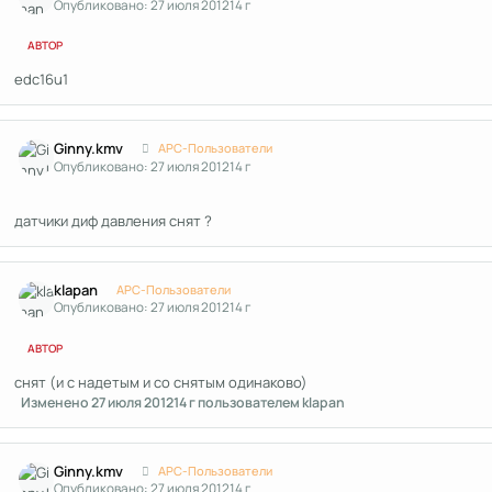
Опубликовано:
27 июля 2012
14 г
АВТОР
edc16u1
Author stats
Ginny.kmv
APC-Пользователи
Опубликовано:
27 июля 2012
14 г
датчики диф давления снят ?
Author stats
klapan
APC-Пользователи
Опубликовано:
27 июля 2012
14 г
АВТОР
снят (и с надетым и со снятым одинаково)
Изменено
27 июля 2012
14 г
пользователем klapan
Author stats
Ginny.kmv
APC-Пользователи
Опубликовано:
27 июля 2012
14 г