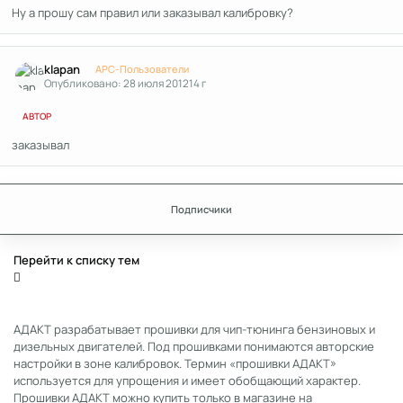
Ну а прошу сам правил или заказывал калибровку?
Author stats
klapan
APC-Пользователи
Опубликовано:
28 июля 2012
14 г
АВТОР
заказывал
Подписчики
Перейти к списку тем
АДАКТ разрабатывает прошивки для чип-тюнинга бензиновых и
дизельных двигателей. Под прошивками понимаются авторские
настройки в зоне калибровок. Термин «прошивки АДАКТ»
используется для упрощения и имеет обобщающий характер.
Прошивки АДАКТ можно купить только в магазине на