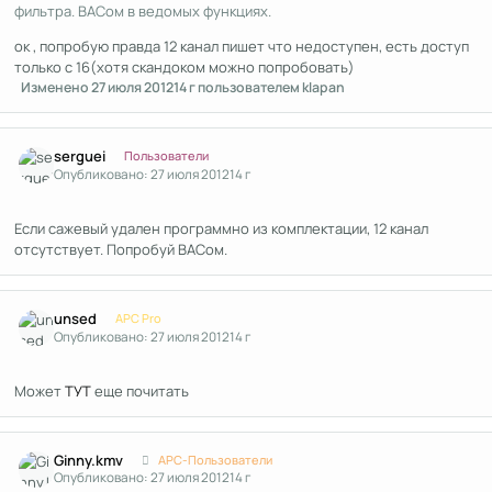
фильтра. ВАСом в ведомых функциях.
ок , попробую правда 12 канал пишет что недоступен, есть доступ
только с 16(хотя скандоком можно попробовать)
Изменено
27 июля 2012
14 г
пользователем klapan
Author stats
serguei
Пользователи
Опубликовано:
27 июля 2012
14 г
Если сажевый удален программно из комплектации, 12 канал
отсутствует. Попробуй ВАСом.
Author stats
unsed
APC Pro
Опубликовано:
27 июля 2012
14 г
Может
ТУТ
еще почитать
Author stats
Ginny.kmv
APC-Пользователи
Опубликовано:
27 июля 2012
14 г