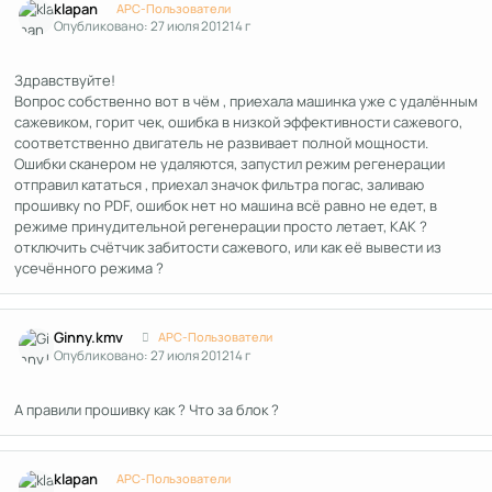
klapan
APC-Пользователи
Опубликовано:
27 июля 2012
14 г
Здравствуйте!
Вопрос собственно вот в чём , приехала машинка уже с удалённым
сажевиком, горит чек, ошибка в низкой эффективности сажевого,
соответственно двигатель не развивает полной мощности.
Ошибки сканером не удаляются, запустил режим регенерации
отправил кататься , приехал значок фильтра погас, заливаю
прошивку no PDF, ошибок нет но машина всё равно не едет, в
режиме принудительной регенерации просто летает, КАК ?
отключить счётчик забитости сажевого, или как её вывести из
усечённого режима ?
Author stats
Ginny.kmv
APC-Пользователи
Опубликовано:
27 июля 2012
14 г
А правили прошивку как ? Что за блок ?
Author stats
klapan
APC-Пользователи