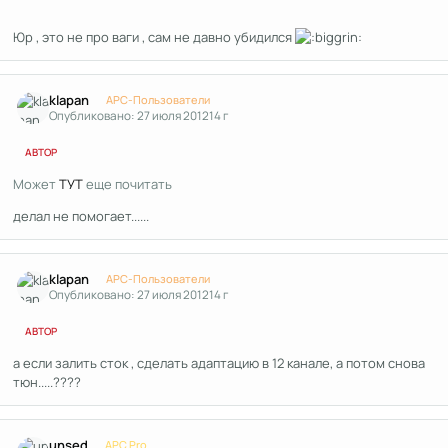
Юр , это не про ваги , сам не давно убидился
Author stats
klapan
APC-Пользователи
Опубликовано:
27 июля 2012
14 г
АВТОР
Может
ТУТ
еще почитать
делал не помогает......
Author stats
klapan
APC-Пользователи
Опубликовано:
27 июля 2012
14 г
АВТОР
а если залить сток , сделать адаптацию в 12 канале, а потом снова
тюн.....????
Author stats
unsed
APC Pro