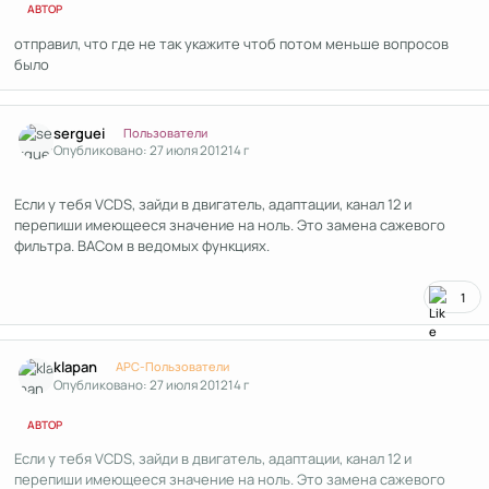
АВТОР
отправил, что где не так укажите чтоб потом меньше вопросов
было
Author stats
serguei
Пользователи
Опубликовано:
27 июля 2012
14 г
Если у тебя VCDS, зайди в двигатель, адаптации, канал 12 и
перепиши имеющееся значение на ноль. Это замена сажевого
фильтра. ВАСом в ведомых функциях.
1
Author stats
klapan
APC-Пользователи
Опубликовано:
27 июля 2012
14 г
АВТОР
Если у тебя VCDS, зайди в двигатель, адаптации, канал 12 и
перепиши имеющееся значение на ноль. Это замена сажевого