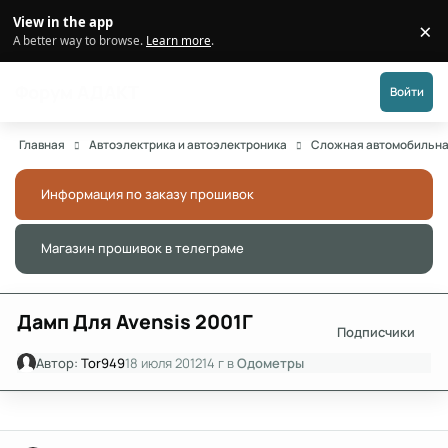
Перейти к публикации
View in the app
×
Di
A better way to browse.
Learn more
.
Форум АДАКТ
Войти
Главная
Автоэлектрика и автоэлектроника
Сложная автомобильна
Информация по заказу прошивок
Скры
Магазин прошивок в телеграме
Скры
Дамп Для Avensis 2001Г
Подписчики
Автор:
Tor949
18 июля 2012
14 г
в
Одометры
Author stats