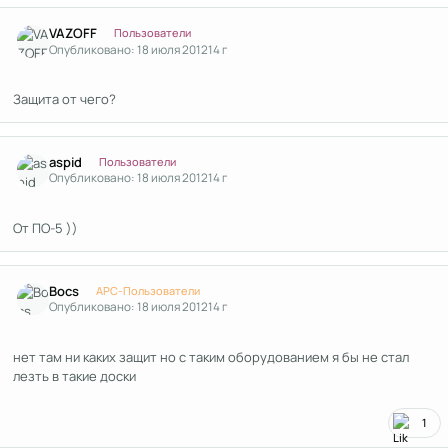
Author stats
VAZOFF
Пользователи
Опубликовано:
18 июля 2012
14 г
Защита от чего?
Author stats
aspid
Пользователи
Опубликовано:
18 июля 2012
14 г
От ПО-5 ))
Author stats
Bocs
APC-Пользователи
Опубликовано:
18 июля 2012
14 г
нет там ни каких защит но с таким оборудованием я бы не стал
лезть в такие доски
1