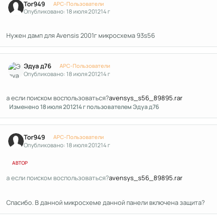
Tor949
APC-Пользователи
Опубликовано:
18 июля 2012
14 г
Нужен дамп для Avensis 2001г микросхема 93s56
Author stats
Эдуа д76
APC-Пользователи
Опубликовано:
18 июля 2012
14 г
а если поиском воспользоваться?
avensys_s56_89895.rar
Изменено
18 июля 2012
14 г
пользователем Эдуа д76
Author stats
Tor949
APC-Пользователи
Опубликовано:
18 июля 2012
14 г
АВТОР
а если поиском воспользоваться?
avensys_s56_89895.rar
Спасибо. В данной микросхеме данной панели включена защита?