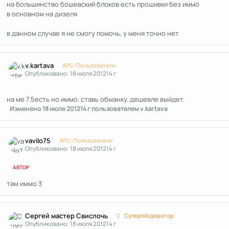
на большинство бошевский блоков есть прошивки без иммо
в основном на дизеля
в данном случае я не смогу помочь, у меня точно нет
Author stats
v.kartava
APC-Пользователи
Опубликовано:
18 июля 2012
14 г
на ме 7.5есть но иммо. ставь обманку. дешевле выйдет.
Изменено
18 июля 2012
14 г
пользователем v.kartava
Author stats
vavilo75
APC-Пользователи
Опубликовано:
18 июля 2012
14 г
АВТОР
там иммо 3
Author stats
Сергей мастер Свислочь
СуперМодератор
Опубликовано:
18 июля 2012
14 г