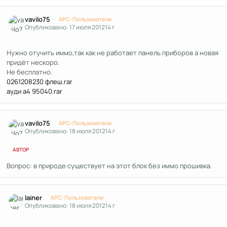
Author stats
vavilo75
APC-Пользователи
Опубликовано:
17 июля 2012
14 г
Нужно отучить иммо,так как не работает панель приборов а новая
придёт нескоро.
Не бесплатно.
0261208230 флеш.rar
ауди а4 95040.rar
Author stats
vavilo75
APC-Пользователи
Опубликовано:
18 июля 2012
14 г
АВТОР
Вопрос: в природе существует на этот блок без иммо прошивка.
Author stats
lainer
APC-Пользователи
Опубликовано:
18 июля 2012
14 г