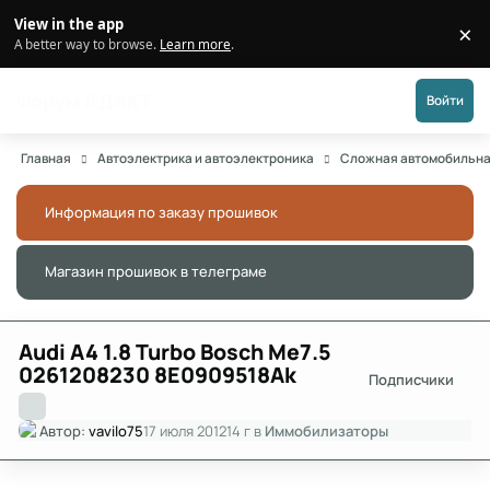
Перейти к публикации
View in the app
×
Di
A better way to browse.
Learn more
.
Форум АДАКТ
Войти
Главная
Автоэлектрика и автоэлектроника
Сложная автомобильна
Информация по заказу прошивок
Скры
Магазин прошивок в телеграме
Скры
Audi A4 1.8 Turbo Bosch Me7.5
0261208230 8E0909518Ak
Подписчики
Автор:
vavilo75
17 июля 2012
14 г
в
Иммобилизаторы