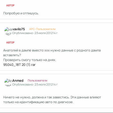
АВТОР
Попробую и отпишусь.
Author stats
vavilo75
APC-Пользователи
Опубликовано:
23 июля 2012
14 г
АВТОР
Анатолий в дампе вместо ххх нужно данные с родного дампа
вставлять?
Проверить смогу только на днях.
95040_18T 20 (1).rar
Author stats
Anmed
Пользователи
Опубликовано:
23 июля 2012
14 г
Ничего не нужно, должна и так завестись. Эти данные влияют
только на идентификацию авто по диагнозе.