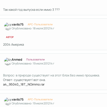
Так какой год выпуска если иммо 3 ???
Author stats
vavilo75
APC-Пользователи
Опубликовано:
18 июля 2012
14 г
АВТОР
2004 Америка
Author stats
Anmed
Пользователи
Опубликовано:
19 июля 2012
14 г
Вопрос: в природе существует на этот блок без иммо прошивка.
Ответ: существует! вот она.
a4_95040_18T_NOimmo.rar
Author stats
vavilo75
APC-Пользователи
Опубликовано:
19 июля 2012
14 г