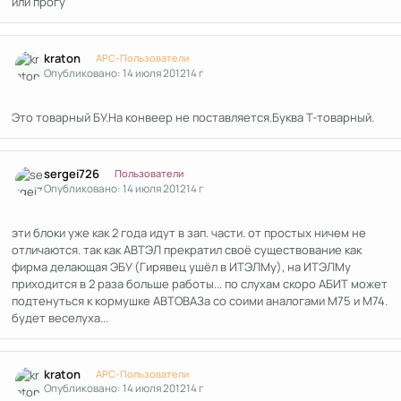
или прогу
Author stats
kraton
APC-Пользователи
Опубликовано:
14 июля 2012
14 г
Это товарный БУ.На конвеер не поставляется.Буква Т-товарный.
Author stats
sergei726
Пользователи
Опубликовано:
14 июля 2012
14 г
эти блоки уже как 2 года идут в зап. части. от простых ничем не
отличаются. так как АВТЭЛ прекратил своё существование как
фирма делающая ЭБУ (Гирявец ушёл в ИТЭЛМу), на ИТЭЛМу
приходится в 2 раза больше работы... по слухам скоро АБИТ может
подтенуться к кормушке АВТОВАЗа со соими аналогами М75 и М74.
будет веселуха...
Author stats
kraton
APC-Пользователи
Опубликовано:
14 июля 2012
14 г