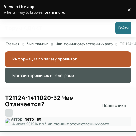
Перейти к публикации
View in the app
×
Di
A better way to browse.
Learn more
.
Форум АДАКТ
Войти
Главная
Чип-тюнинг
Чип-тюнинг отечественных авто
T21124-1
Информация по заказу прошивок
Скры
Магазин прошивок в телеграме
Скры
T21124-1411020-32 Чем
Отличается?
Подписчики
Автор:
петр_ал
14 июля 2012
14 г
в
Чип-тюнинг отечественных авто