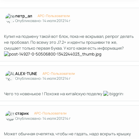
Author stats
петр_ал
APC-Пользователи
Опубликовано:
14 июля 2012
14 г
Купил на подмену такой вот блок, пока не вскрывал, репрог делать
не пробовал. По всему это J7.2+ и иденты прошивки те же,
смущает только первая буква. У кого какая есть информация?
Author stats
ALEX-TUNE
APC-Пользователи
Опубликовано:
14 июля 2012
14 г
Чего то новенькое ! Похоже на китайскую поделку
Author stats
старик
APC-Пользователи
Опубликовано:
14 июля 2012
14 г
Может обычная очепятка, чтобы не гадать, надо вскрыть крышку