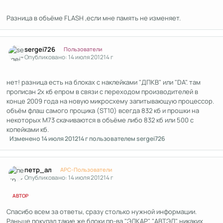
Разница в объёме FLASH ,если мне память не изменяет.
Author stats
sergei726
Пользователи
Опубликовано:
14 июля 2012
14 г
нет! разница есть на блоках с наклейками "ДПКВ" или "DA". там
прописан 2х кб епром в связи с переходом производителей в
конце 2009 года на новую микросхему запитывающую процессор.
объём флаш самого процика (ST10) всегда 832 кб и прошки на
некоторых М73 скачиваются в объёме либо 832 кб или 500 с
копейками кб.
Изменено
14 июля 2012
14 г
пользователем sergei726
Author stats
петр_ал
APC-Пользователи
Опубликовано:
14 июля 2012
14 г
АВТОР
Спасибо всем за ответы, сразу столько нужной информации.
Раньше покупал такие же блоки пр-ва "ЭЛКАР", "АВТЭЛ", никаких