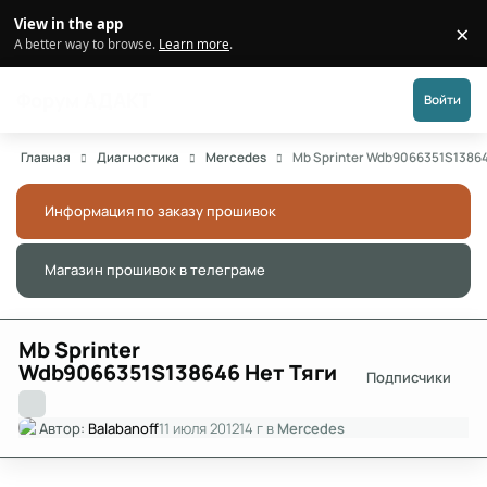
Перейти к публикации
View in the app
×
Di
A better way to browse.
Learn more
.
Форум АДАКТ
Войти
Главная
Диагностика
Mercedes
Mb Sprinter Wdb9066351S13864
Информация по заказу прошивок
Скры
Магазин прошивок в телеграме
Скры
Mb Sprinter
Wdb9066351S138646 Нет Тяги
Подписчики
Автор:
Balabanoff
11 июля 2012
14 г
в
Mercedes