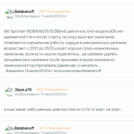
Author stats
Balabanoff
APC-Пользователи
Опубликовано:
11 июля 2012
14 г
Mb Sprinter WDB9066351S138646 двигатель 646 модель906 нет
адекватной тяги после старта, на ходу выкл-вкл зажигание,
появляется нормальная работа, наддув в максимальных режимах
возрастает с 2100 до 2500,и едет хорошо пока на выключишь
зажигание, если есть мысли поделитесь., да сажевик удалён,
прошивка без сажевика после прошивки ездила нормально,
заменили мотор(прозевали давление) и началось....
Изменено
12 июля 2012
14 г
пользователем Balabanoff
Author stats
Эдуа д76
APC-Пользователи
Опубликовано:
11 июля 2012
14 г
а еще какие-либо данные диагностики есть?а то едет не едет...
Author stats
Balabanoff
APC-Пользователи
Опубликовано:
11 июля 2012
14 г