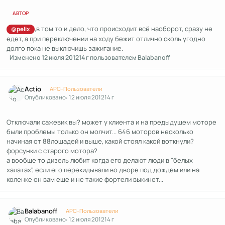
АВТОР
,в том то и дело, что происходит всё наоборот, сразу не
@pelix
едет, а при переключении на ходу бежит отлично сколь угодно
долго пока не выключишь зажигание.
Изменено
12 июля 2012
14 г
пользователем Balabanoff
Author stats
Actio
APC-Пользователи
Опубликовано:
12 июля 2012
14 г
Отключали сажевик вы? может у клиента и на предыдущем моторе
были проблемы только он молчит... 646 моторов несколько
начиная от 88лошадей и выше, какой стоял какой воткнули?
форсунки с старого мотора?
а вообще то дизель любит когда его делают люди в "белых
халатах", если его перекидывали во дворе под дождем или на
коленке он вам еще и не такие фортели выкинет...
Author stats
Balabanoff
APC-Пользователи
Опубликовано:
12 июля 2012
14 г