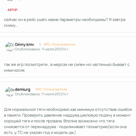
АВТОР
сейчас он в рейс ушёл, какие параметры необходимы? Я завтра
сниму...
Author stats
Ginny.kmv
APC-Пользователи
Опубликовано:
11 июля 2012
14 г
так же егр посмотрите , в мерсах не силен но частенько бывает с
ними косяк
Author stats
demiurg
APC-Пользователи
Опубликовано:
11 июля 2012
14 г
Для нормальной тяги необходимо как минимум отсутствие ошибок
в памяти. Проверить давление наддува,цикловую подачу в момент
хорошей тяги и после провала. Вполне возможно что тяга
снижается от перенаддува - подклинивает геометрию(если она
есть ,у ТС не указан год и модель дв.)