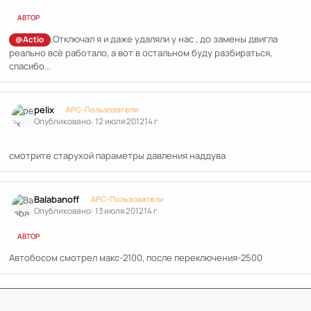
АВТОР
,Отключал я и даже удаляли у нас , до замены двигла
@Actio
реально всё работало, а вот в остальном буду разбираться,
спасибо...
Author stats
pelix
APC-Пользователи
Опубликовано:
12 июля 2012
14 г
смотрите старухой параметры давления наддува
Author stats
Balabanoff
APC-Пользователи
Опубликовано:
13 июля 2012
14 г
АВТОР
Автобосом смотрел макс-2100, после переключения-2500