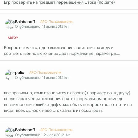
Егр проверить на предмет перемещения штока (по дате)
Author stats
Balabanoff
APC-Пользователи
Опубликовано:
11 июля 2012
14 г
АВТОР
Вопрос в том что, одно выключение зажигания на ходу и
соответственно включение даёт нормальные параметры....
Author stats
pelix
APC-Пользователи
Опубликовано:
11 июля 2012
14 г
все правильно, комп становится в аварию( например по наддуву)
после выключения включения опять в нормальном режиме до
возникновения ошибки. дпф может быть некорректно потерт и не
видит всех ошибок. надо сток залить и посмотреть
Author stats
Balabanoff
APC-Пользователи
Опубликовано:
12 июля 2012
14 г