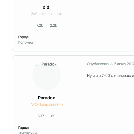
didi
Заблокированные
7.2k
2.2k
сообщения
Репутация
Город:
Коломна
Опубликовано:
5 июля 201
Ну и я в 7-00 отчаливаю 
Paradox
APC-Пользователи
507
89
сообщения
Репутация
Город:
Жуковский