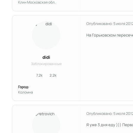
Клин Московская обл.
Опубликовано:
5 июля 201
На Горьковском пересеч
didi
Заблокированные
7.2k
2.2k
сообщения
Репутация
Город:
Коломна
Опубликовано:
5 июля 201
Я уже 3 дня еду ))) Пер