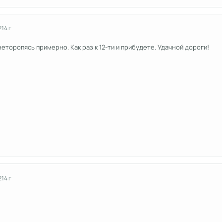
2
14 г
неторопясь примерно. Как раз к 12-ти и прибудете. Удачной дороги!
2
14 г