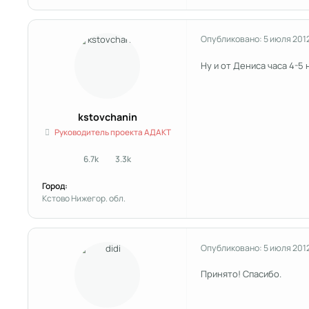
Опубликовано:
5 июля 201
Ну и от Дениса часа 4-5 
kstоvchanin
Руководитель проекта АДАКТ
6.7k
3.3k
сообщения
Репутация
Город:
Кстово Нижегор. обл.
Опубликовано:
5 июля 201
Принято! Спасибо.