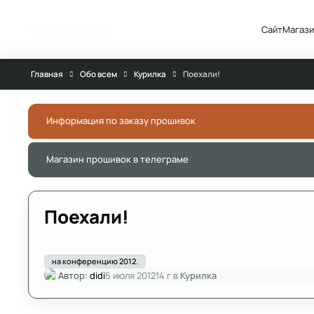
Перейти к публикации
Форум АДАКТ
Сайт
Магази
Главная
Обо всем
Курилка
Поехали!
Информация по заказу прошивок
Магазин прошивок в телеграме
Поехали!
на конференцию 2012.
Автор:
didi
5 июля 2012
14 г
в
Курилка