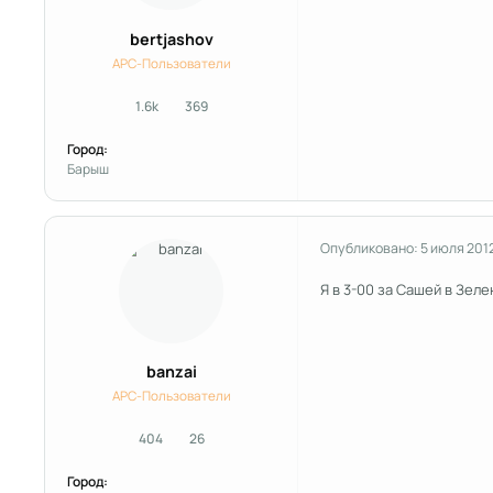
bertjashov
APC-Пользователи
1.6k
369
сообщения
Репутация
Город:
Барыш
Опубликовано:
5 июля 201
Я в 3-00 за Сашей в Зеле
banzai
APC-Пользователи
404
26
сообщения
Репутация
Город: