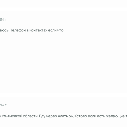
2
14 г
аюсь. Телефон в контактах если что.
2
14 г
 Ульяновкой области. Еду через Алатырь, Кстово если есть желающие то