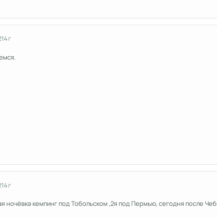
2
14 г
емся.
2
14 г
вая ночёвка кемпинг под Тобольском ,2я под Пермью, сегодня после Че