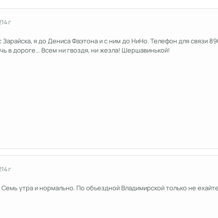
2
14 г
 Зарайска, я до Дениса Фаэтона и с ним до НиНо. Телефон для связи 8
чь в дороге... Всем ни гвоздя, ни жезла! Шершавинькой!
2
14 г
? Семь утра и нормально. По объездной Владимирской только не ехайт