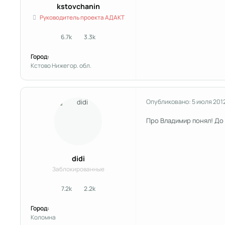
kstоvchanin
Руководитель проекта АДАКТ
6.7k
3.3k
сообщения
Репутация
Город:
Кстово Нижегор. обл.
Опубликовано:
5 июля 201
Про Владимир понял! До Д
didi
Заблокированные
7.2k
2.2k
сообщения
Репутация
Город:
Коломна