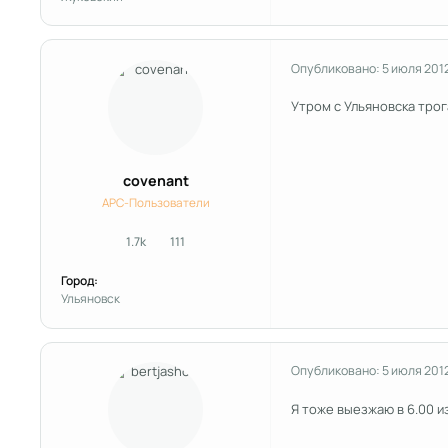
Опубликовано:
5 июля 201
Утром с Ульяновска трог
covenant
APC-Пользователи
1.7k
111
сообщения
Репутация
Город:
Ульяновск
Опубликовано:
5 июля 201
Я тоже выезжаю в 6.00 из