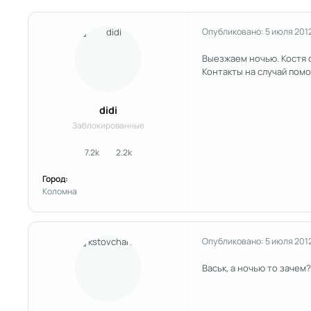
Опубликовано:
5 июля 201
Выезжаем ночью. Костя с
Контакты на случай помо
didi
Заблокированные
7.2k
2.2k
сообщения
Репутация
Город:
Коломна
Опубликовано:
5 июля 201
Васьк, а ночью то зачем