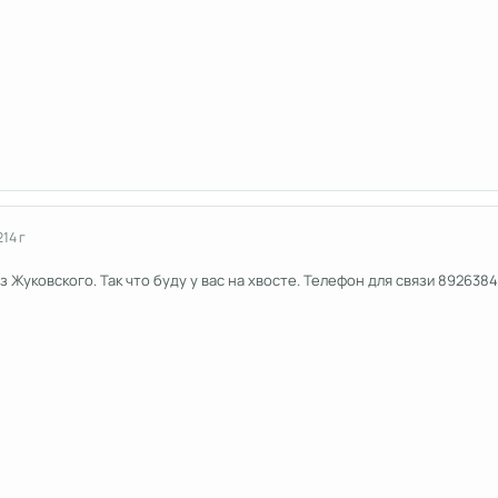
2
14 г
из Жуковского. Так что буду у вас на хвосте. Телефон для связи 8926384