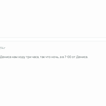
2
14 г
ениса нам ходу три часа, так что ночь, а в 7-00 от Дениса.