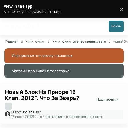
Перейти к публикации
View in the app
×
Di
A better way to browse.
Learn more
.
Форум АДАКТ
Войти
Главная
Чип-тюнинг
Чип-тюнинг отечественных авто
Новый Бл
Информация по заказу прошивок
Скры
Магазин прошивок в телеграме
Скры
Новый Блок На Приоре 16
Клап. 2012Г. Что За Зверь?
Подписчики
Автор:
kolan11183
27 июня 2012
14 г
в
Чип-тюнинг отечественных авто