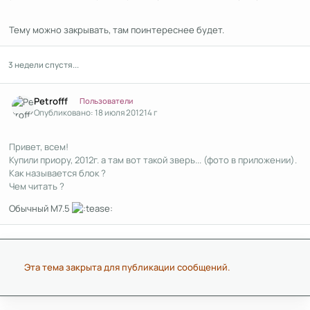
Тему можно закрывать, там поинтереснее будет.
3 недели спустя...
Author stats
Petrofff
Пользователи
Опубликовано:
18 июля 2012
14 г
Привет, всем!
Купили приору, 2012г. а там вот такой зверь... (фото в приложении).
Как называется блок ?
Чем читать ?
Обычный М7.5
Эта тема закрыта для публикации сообщений.