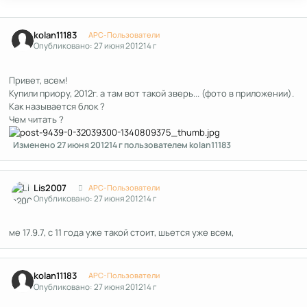
Author stats
kolan11183
APC-Пользователи
Опубликовано:
27 июня 2012
14 г
Привет, всем!
Купили приору, 2012г. а там вот такой зверь... (фото в приложении).
Как называется блок ?
Чем читать ?
Изменено
27 июня 2012
14 г
пользователем kolan11183
Author stats
Lis2007
APC-Пользователи
Опубликовано:
27 июня 2012
14 г
ме 17.9.7, с 11 года уже такой стоит, шьется уже всем,
Author stats
kolan11183
APC-Пользователи
Опубликовано:
27 июня 2012
14 г