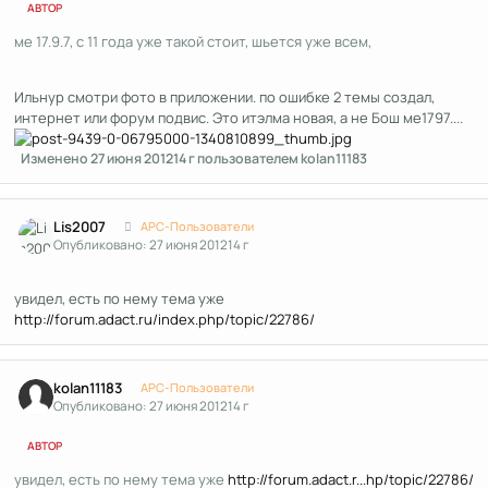
АВТОР
ме 17.9.7, с 11 года уже такой стоит, шьется уже всем,
Ильнур смотри фото в приложении. по ошибке 2 темы создал,
интернет или форум подвис. Это итэлма новая, а не Бош ме1797....
Изменено
27 июня 2012
14 г
пользователем kolan11183
Author stats
Lis2007
APC-Пользователи
Опубликовано:
27 июня 2012
14 г
увидел, есть по нему тема уже
http://forum.adact.ru/index.php/topic/22786/
Author stats
kolan11183
APC-Пользователи
Опубликовано:
27 июня 2012
14 г
АВТОР
увидел, есть по нему тема уже
http://forum.adact.r...hp/topic/22786/