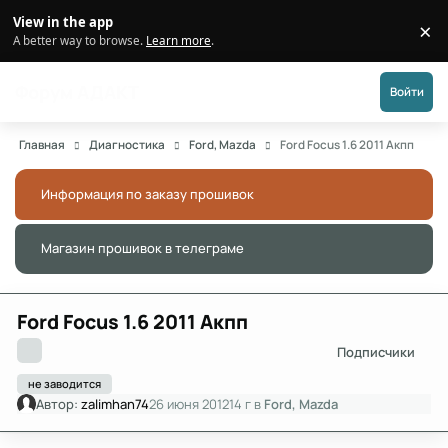
Перейти к публикации
View in the app
×
Di
A better way to browse.
Learn more
.
Форум АДАКТ
Войти
Главная
Диагностика
Ford, Mazda
Ford Focus 1.6 2011 Акпп
Информация по заказу прошивок
Скры
Магазин прошивок в телеграме
Скры
Ford Focus 1.6 2011 Акпп
Подписчики
не заводится
Автор:
zalimhan74
26 июня 2012
14 г
в
Ford, Mazda