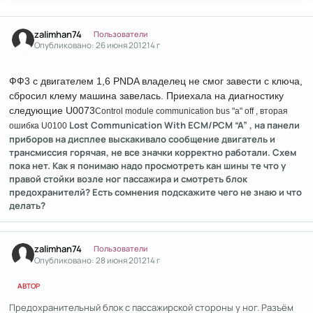
Author stats
zalimhan74
Пользователи
Опубликовано:
26 июня 2012
14 г
ФФ3 с двигателем 1,6 PNDA владелец не смог завести с ключа,
сбросил клему машина завелась. Приехала на диагностику
следующие U0073
Control module communication bus "a" off , вторая
Lost Communication With ECM/PCM “A” , на панели
ошибка U0100
приборов на дисплее выскакивало сообщение двигатель и
трансмиссия горячая, не все значки корректно работали. Схем
пока нет. Как я понимаю надо просмотреть кан шины те что у
правой стойки возле ног пассажира и смотреть блок
предохранителй? Есть сомнения подскажите чего не знаю и что
делать?
Author stats
zalimhan74
Пользователи
Опубликовано:
28 июня 2012
14 г
АВТОР
Предохранительный блок с пассажирской стороны у ног. Разъём