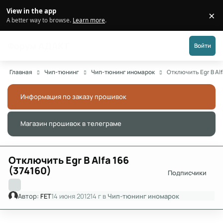
Перейти к публикации
View in the app
×
Di
A better way to browse.
Learn more
.
Форум АДАКТ
Войти
Главная
Чип-тюнинг
Чип-тюнинг иномарок
Отключить Egr В Alf
Информация по заказу прошивок
Скры
Магазин прошивок в телеграме
Скры
Отключить Egr В Alfa 166
(374160)
Подписчики
Автор:
FET
14 июня 2012
14 г
в
Чип-тюнинг иномарок