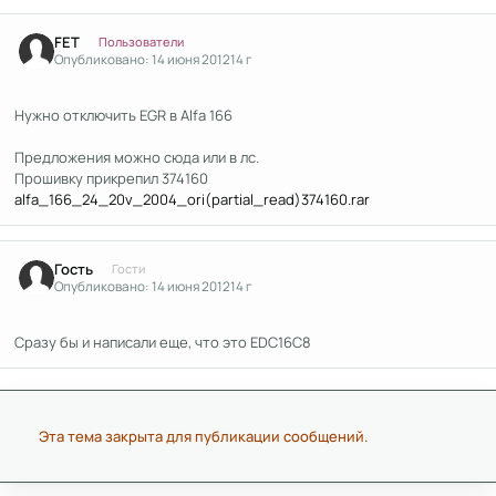
Author stats
FET
Пользователи
Опубликовано:
14 июня 2012
14 г
Нужно отключить EGR в Alfa 166
Предложения можно сюда или в лс.
Прошивку прикрепил 374160
alfa_166_24_20v_2004_ori(partial_read)374160.rar
Гость
Гости
Опубликовано:
14 июня 2012
14 г
Сразу бы и написали еще, что это EDC16C8
Эта тема закрыта для публикации сообщений.