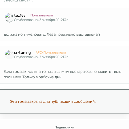
3 месяца спустя...
Author stats
taz16v
Пользователи
Опубликовано:
3 октября 2012
13 г
должна но тяжеловато, Фаза правильно выставлена ?
Author stats
sr-tuning
APC-Пользователи
Опубликовано:
7 октября 2012
13 г
Если тема актуальна то пиши в личку постараюсь поправить твою
прошивку. Только в рабочие дни.
Эта тема закрыта для публикации сообщений.
Подписчики