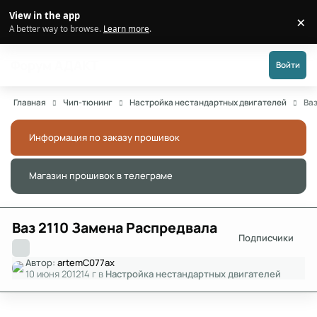
Перейти к публикации
View in the app
×
Di
A better way to browse.
Learn more
.
Форум АДАКТ
Войти
Главная
Чип-тюнинг
Настройка нестандартных двигателей
Ва
Информация по заказу прошивок
Скры
Магазин прошивок в телеграме
Скры
Ваз 2110 Замена Распредвала
Подписчики
Автор:
artemC077ax
10 июня 2012
14 г
в
Настройка нестандартных двигателей