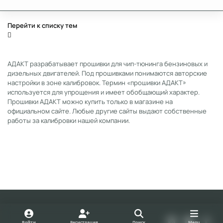
Перейти к списку тем
АДАКТ разрабатывает прошивки для чип-тюнинга бензиновых и
дизельных двигателей. Под прошивками понимаются авторские
настройки в зоне калибровок. Термин «прошивки АДАКТ»
используется для упрощения и имеет обобщающий характер.
Прошивки АДАКТ можно купить только в магазине на
официальном сайте. Любые другие сайты выдают собственные
работы за калибровки нашей компании.
Light Mode
Dark Mode
System Preference
v
y
t
Войти
Регистрация
Поиск
Menu