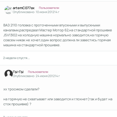
Author stats
artemC077ax
Пользователи
Опубликовано:
10 июня 2012
14 г
ВАЗ 2110 головка с проточенными впускными и выпускными
каналами,распредвал Мастер Мотор 62,на стандартной прошивке
J5V13I02 на холодную машина нормально заводится,на горячую
совсем никак не хочет,один вопрос:должна ли завестись горячая
машина на стандартной прошивке.
2 недели спустя...
Author stats
ГЫ-ГЫ
Пользователи
Опубликовано:
24 июня 2012
14 г
хх тросиком сделали?
на горячую не схватывает или заводится и глохнет(так и будет на
сток прошивке) ?