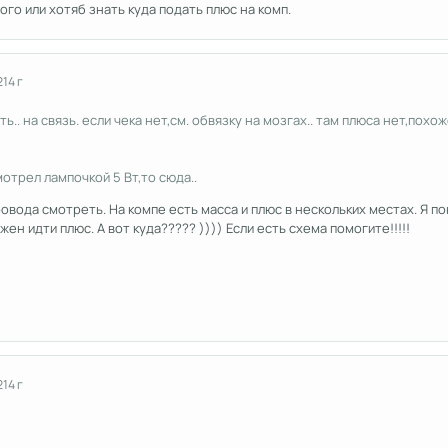
го или хотяб знать куда подать плюс на комп.
2
14 г
.. на связь. если чека нет,см. обвязку на мозгах.. там плюса нет,похоже
мотрел лампочкой 5 Вт,то сюда..
ровода смотреть. На компе есть масса и плюс в нескольких местах. Я п
н идти плюс. А вот куда????? )))) Если есть схема помогите!!!!!
2
14 г