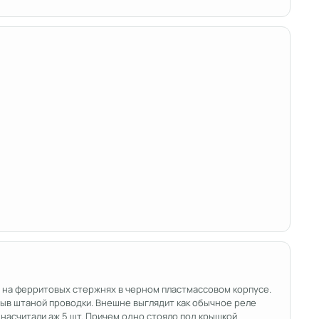
ы на ферритовых стержнях в черном пластмассовом корпусе.
рыв штаной проводки. Внешне выглядит как обычное реле
насчитали аж 5 шт. Причем одно стояло под крышкой