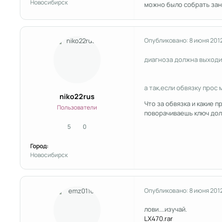
Новосибирск
можно было собрать зано
Опубликовано:
8 июня 201
диагноза должна выходить
а так,если обвязку прос 
niko22rus
Что за обвязка и какие п
Пользователи
поворачиваешь ключ долже
5
0
сообщения
Репутация
Город:
Новосибирск
Опубликовано:
8 июня 201
лови....изучай.
LX470.rar