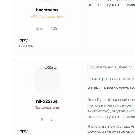
насосного узла в топлив
bachmann
APC-Пользователи
2.6k
409
сообщения
Репутация
Город:
Заринск
Опубликовано:
8 июня 201
Посмотри, на датчиках 5 
Я меньше всего склоняюс
Блак Буг выбрасывай це
niko22rus
Потом начнется самое и
Пользователи
(китайское), внутри дис
насосного узла в топлив
5
0
сообщения
Репутация
Я его снял полностью. А
Город:
который все ставил он ск