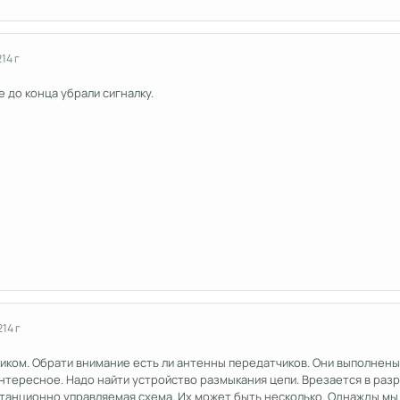
2
14 г
е до конца убрали сигналку.
2
14 г
ликом. Обрати внимание есть ли антенны передатчиков. Они выполнен
нтересное. Надо найти устройство размыкания цепи. Врезается в раз
станционно управляемая схема. Их может быть несколько. Однажды мы 