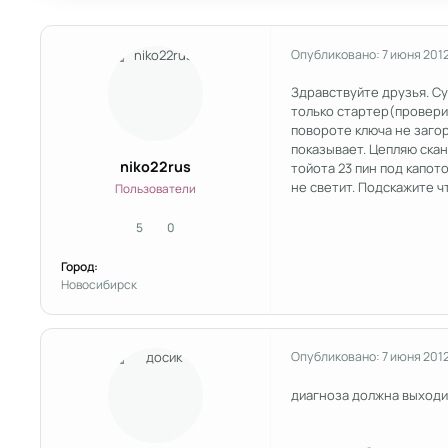
Опубликовано:
7 июня 201
Здравствуйте друзья. Су
только стартер(проверил
повороте ключа не загор
показывает. Цепляю скан
niko22rus
тойота 23 пин под капот
не светит. Подскажите чт
Пользователи
5
0
сообщения
Репутация
Город:
Новосибирск
Опубликовано:
7 июня 201
диагноза должна выходить