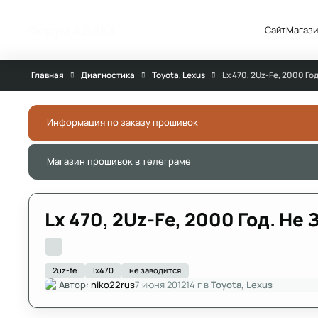
Перейти к публикации
Форум АДАКТ
Сайт
Магази
Главная
Диагностика
Toyota, Lexus
Lx 470, 2Uz-Fe, 2000 Го
Информация по заказу прошивок
Магазин прошивок в телеграме
Lx 470, 2Uz-Fe, 2000 Год. Не
2uz-fe
lx470
не заводится
Автор:
niko22rus
7 июня 2012
14 г
в
Toyota, Lexus