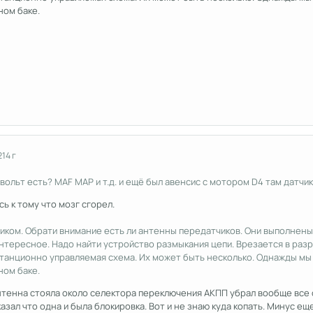
ном баке.
2
14 г
вольт есть? MAF MAP и т.д. и ещё был авенсис с мотором D4 там датчик 
ь к тому что мозг сгорел.
ликом. Обрати внимание есть ли антенны передатчиков. Они выполнен
нтересное. Надо найти устройство размыкания цепи. Врезается в раз
станционно управляемая схема. Их может быть несколько. Однажды мы 
ном баке.
нтенна стояла около селектора переключения АКПП убрал вообще все 
азал что одна и была блокировка. Вот и не знаю куда копать. Минус ещ