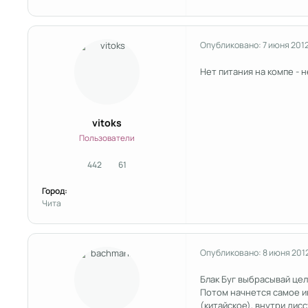
Опубликовано:
7 июня 201
Нет питания на компе - н
vitoks
Пользователи
442
61
сообщения
Репутация
Город:
Чита
Опубликовано:
8 июня 201
Блак Буг выбрасывай це
Потом начнется самое и
(китайское), внутри дис