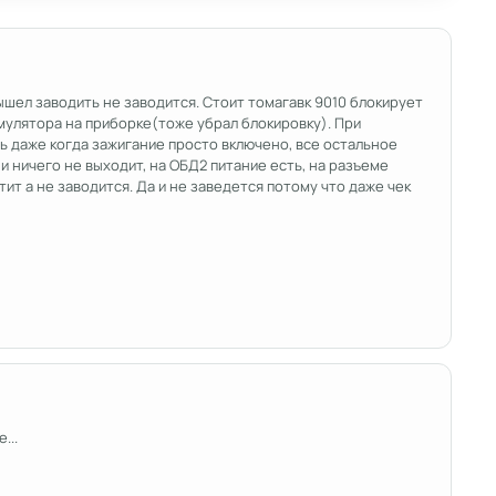
вышел заводить не заводится. Стоит томагавк 9010 блокирует
умулятора на приборке(тоже убрал блокировку). При
ть даже когда зажигание просто включено, все остальное
и ничего не выходит, на ОБД2 питание есть, на разъеме
ит а не заводится. Да и не заведется потому что даже чек
...