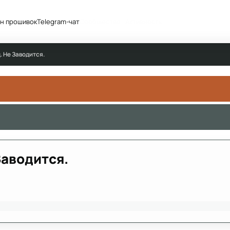
н прошивок
Telegram-чат
Сообщество
Активность
д. Не Заводится.
 Заводится.