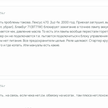
2
14 г
ть проблемы такова. Лексус 470. 2uz-fe. 2000 год. Приехал заглушил, 
, убрал), БлакБуг 71(BT71W) блокирует зажигание а точнее лампу акк
ается чек, давление масла. То есть эти лампы вообще перестали горе
ер он не подключается т.е. пытается подключиться к блоку управления 
ом нет питания. Все предохранители целые. Реле щелкают. Стартер крут
о и где копать. Или мануалы есть какие.
2
14 г
.. на связь. если чека нет,см. обвязку на мозгах.. там плюса нет,похоже