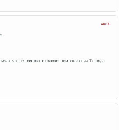
АВТОР
...
онимаю что нет сигнала о включенном зажигании. Т.е. када