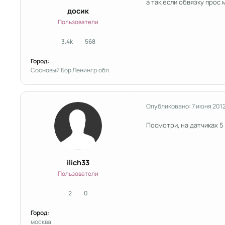
а так,если обвязку прос 
досик
Пользователи
3.4k
568
сообщения
Репутация
Город:
Сосновый Бор Ленингр.обл.
Опубликовано:
7 июня 201
Посмотри, на датчиках 5 
ilich33
Пользователи
2
0
сообщения
Репутация
Город:
москва