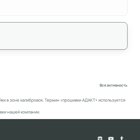
Вся активность
ки в зоне калибровок. Термин «прошивки АДАКТ» используется
вки нашей компании.
v
y
t