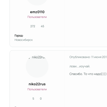
emz0110
Пользователи
272
45
сообщения
Репутация
Город:
Новосибирск
Опубликовано:
11 июня 201
лови....изучай.
Спасибо. То что надо))))
niko22rus
Пользователи
5
0
сообщения
Репутация