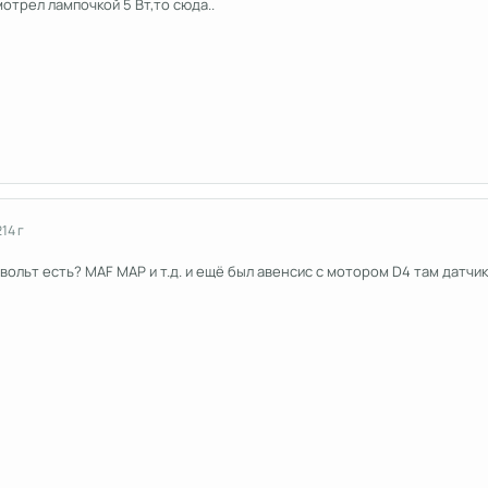
мотрел лампочкой 5 Вт,то сюда..
2
14 г
вольт есть? MAF MAP и т.д. и ещё был авенсис с мотором D4 там датчик 