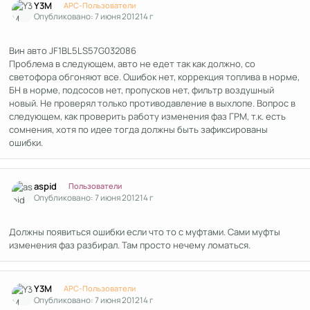
Y3M
APC-Пользователи
Опубликовано:
7 июня 2012
14 г
Вин авто JF1BL5LS57G032086
Проблема в следующем, авто не едет так как должно, со
светофора обгоняют все. Ошибок нет, коррекция топлива в норме,
БН в норме, подсосов нет, пропусков нет, фильтр воздушный
новый. Не проверял только противодавление в выхлопе. Вопрос в
следующем, как проверить работу изменения фаз ГРМ, т.к. есть
сомнения, хотя по идее тогда должны быть зафиксированы
ошибки.
Author stats
aspid
Пользователи
Опубликовано:
7 июня 2012
14 г
Должны появиться ошибки если что то с муфтами. Сами муфты
изменения фаз разбирал. Там просто нечему ломаться.
Author stats
Y3M
APC-Пользователи
Опубликовано:
7 июня 2012
14 г