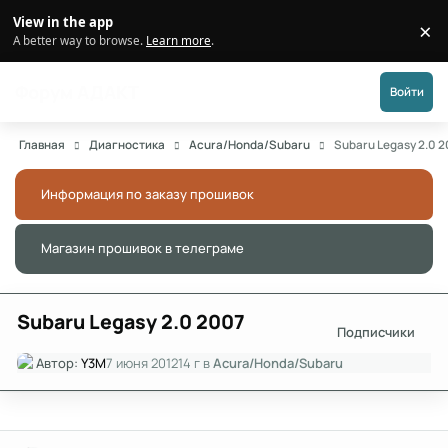
Перейти к публикации
View in the app
×
Di
A better way to browse.
Learn more
.
Форум АДАКТ
Войти
Главная
Диагностика
Acura/Honda/Subaru
Subaru Legasy 2.0 
Информация по заказу прошивок
Скры
Магазин прошивок в телеграме
Скры
Subaru Legasy 2.0 2007
Подписчики
Автор:
Y3M
7 июня 2012
14 г
в
Acura/Honda/Subaru
Author stats