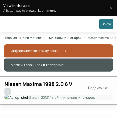
Перейти к публикации
View in the app
×
Di
A better way to browse.
Learn more
.
Форум АДАКТ
Войти
Главная
Чип-тюнинг
Чип-тюнинг иномарок
Nissan Maxima 1998 
Информация по заказу прошивок
Скры
Магазин прошивок в телеграме
Скры
Nissan Maxima 1998 2.0 6 V
Подписчики
Автор:
sheh
2 июня 2012
14 г
в
Чип-тюнинг иномарок