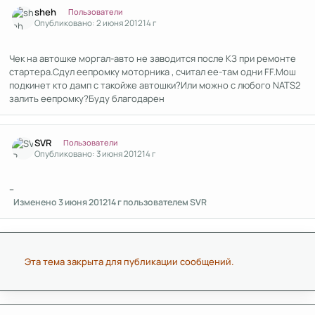
Author stats
sheh
Пользователи
Опубликовано:
2 июня 2012
14 г
Чек на автошке моргал-авто не заводится после КЗ при ремонте
стартера.Сдул еепромку моторника , считал ее-там одни FF.Мош
подкинет кто дамп с такойже автошки?Или можно с любого NATS2
залить еепромку?Буду благодарен
Author stats
SVR
Пользователи
Опубликовано:
3 июня 2012
14 г
--
Изменено
3 июня 2012
14 г
пользователем SVR
Эта тема закрыта для публикации сообщений.