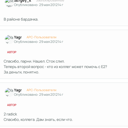
SErgey_k
Заблокированные
Опубликовано:
29 мая 2012
14 г
В районе бардачка.
Author stats
Yagr
APC-Пользователи
Опубликовано:
29 мая 2012
14 г
АВТОР
Спасибо, парни. Нашел. Сток слил.
Теперь второй вопрос - кто из коллег может помочь с Е2?
За деньги, понятно.
Author stats
Yagr
APC-Пользователи
Опубликовано:
29 мая 2012
14 г
АВТОР
2 radick
Спасибо, коллега. Дам знать, если что.