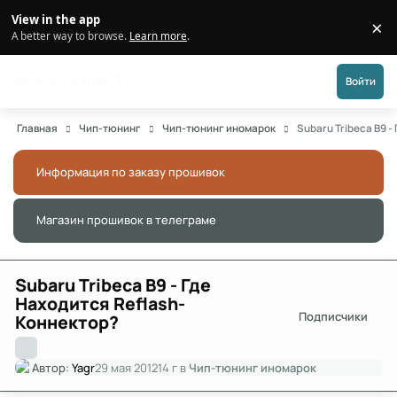
Перейти к публикации
View in the app
×
Di
A better way to browse.
Learn more
.
Форум АДАКТ
Войти
Главная
Чип-тюнинг
Чип-тюнинг иномарок
Subaru Tribeca B9 
Информация по заказу прошивок
Скры
Магазин прошивок в телеграме
Скры
Subaru Tribeca B9 - Где
Находится Reflash-
Подписчики
Коннектор?
Автор:
Yagr
29 мая 2012
14 г
в
Чип-тюнинг иномарок