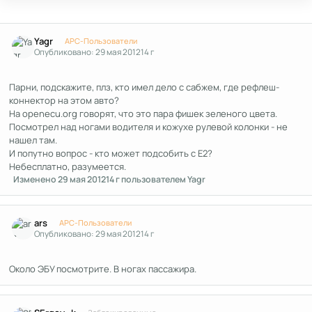
Author stats
Yagr
APC-Пользователи
Опубликовано:
29 мая 2012
14 г
Парни, подскажите, плз, кто имел дело с сабжем, где рефлеш-
коннектор на этом авто?
На openecu.org говорят, что это пара фишек зеленого цвета.
Посмотрел над ногами водителя и кожухе рулевой колонки - не
нашел там.
И попутно вопрос - кто может подсобить с Е2?
Небесплатно, разумеется.
Изменено
29 мая 2012
14 г
пользователем Yagr
Author stats
ars
APC-Пользователи
Опубликовано:
29 мая 2012
14 г
Около ЭБУ посмотрите. В ногах пассажира.
Author stats