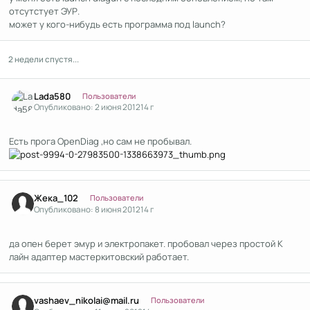
отсутстует ЭУР.
может у кого-нибудь есть программа под launch?
2 недели спустя...
Author stats
Lada580
Пользователи
Опубликовано:
2 июня 2012
14 г
Есть прога OpenDiag ,но сам не пробывал.
Author stats
Жека_102
Пользователи
Опубликовано:
8 июня 2012
14 г
да опен берет эмур и электропакет. пробовал через простой К
лайн адаптер мастеркитовский работает.
Author stats
vashaev_nikolai@mail.ru
Пользователи