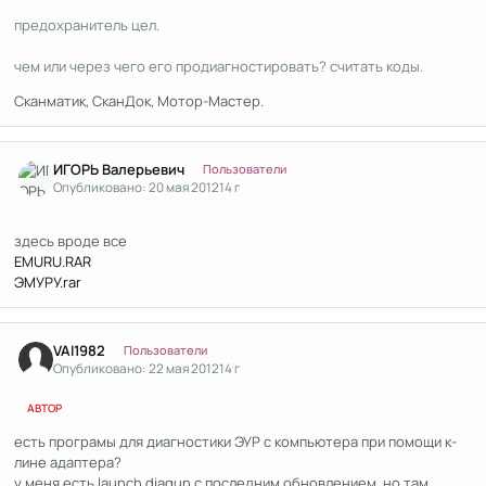
предохранитель цел.
чем или через чего его продиагностировать? считать коды.
Сканматик, СканДок, Мотор-Мастер.
Author stats
ИГОРЬ Валерьевич
Пользователи
Опубликовано:
20 мая 2012
14 г
здесь вроде все
EMURU.RAR
ЭМУРУ.rar
Author stats
VAI1982
Пользователи
Опубликовано:
22 мая 2012
14 г
АВТОР
есть програмы для диагностики ЭУР с компьютера при помощи к-
лине адаптера?
у меня есть launch diagun с последним обновлением, но там