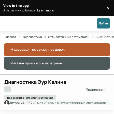
Перейти к публикации
View in the app
×
Di
A better way to browse.
Learn more
.
Форум АДАКТ
Войти
Главная
Диагностика
Отечественные автомобили
Диагностика
Информация по заказу прошивок
Скры
Магазин прошивок в телеграме
Скры
Диагностика Эур Калина
Подписчики
подскажите чем диагностиковат
Автор:
VAI1982
20 мая 2012
14 г
в
Отечественные автомобили