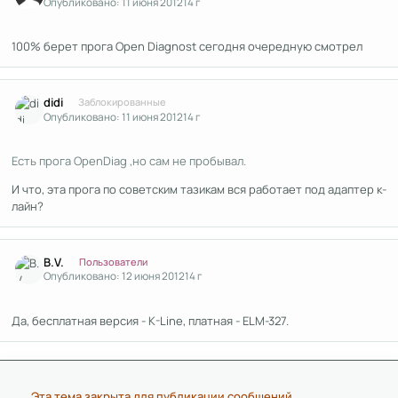
Опубликовано:
11 июня 2012
14 г
100% берет прога Open Diagnost сегодня очередную смотрел
Author stats
didi
Заблокированные
Опубликовано:
11 июня 2012
14 г
Есть прога OpenDiag ,но сам не пробывал.
И что, эта прога по советским тазикам вся работает под адаптер к-
лайн?
Author stats
B.V.
Пользователи
Опубликовано:
12 июня 2012
14 г
Да, бесплатная версия - K-Line, платная - ELM-327.
Эта тема закрыта для публикации сообщений.