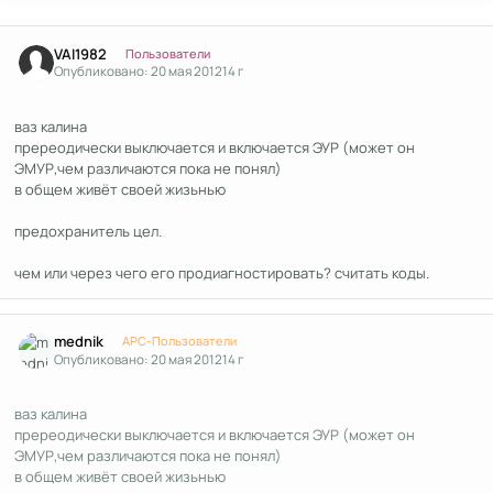
Author stats
VAI1982
Пользователи
Опубликовано:
20 мая 2012
14 г
ваз калина
пререодически выключается и включается ЭУР (может он
ЭМУР,чем различаются пока не понял)
в общем живёт своей жизьнью
предохранитель цел.
чем или через чего его продиагностировать? считать коды.
Author stats
mednik
APC-Пользователи
Опубликовано:
20 мая 2012
14 г
ваз калина
пререодически выключается и включается ЭУР (может он
ЭМУР,чем различаются пока не понял)
в общем живёт своей жизьнью