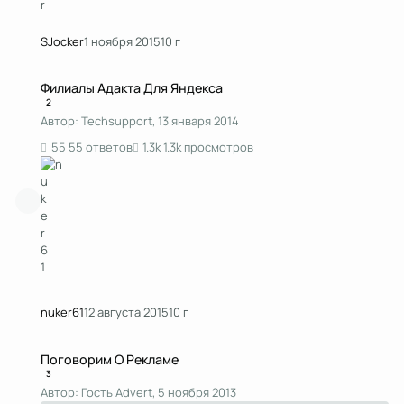
SJocker
1 ноября 2015
10 г
Филиалы Адакта Для Яндекса
Филиалы Адакта Для Яндекса
2
Автор:
Techsupport
,
13 января 2014
55 ответов
1.3k просмотров
nuker61
12 августа 2015
10 г
Поговорим О Рекламе
Поговорим О Рекламе
3
Автор:
Гость Advert
,
5 ноября 2013