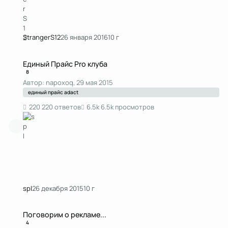
StrangerS12
26 января 2016
10 г
Единый Прайс Pro клуба
Единый Прайс Pro клуба
8
Автор:
napoxoq
,
29 мая 2015
единый прайс adact
220 ответов
6.5k просмотров
spl
26 декабря 2015
10 г
Поговорим о рекламе...
Поговорим о рекламе...
4