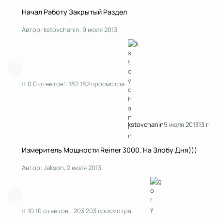
Начал Работу Закрытый Раздел
Начал Работу Закрытый Раздел
Автор:
kstоvchanin
,
9 июля 2013
0 ответов
182 просмотра
kstоvchanin
9 июля 2013
13 г
Измеритель Мощности Reiner 3000. На Злобу Дня)))
Измеритель Мощности Reiner 3000. На Злобу Дня)))
Автор:
Jakson
,
2 июля 2013
10 ответов
203 просмотра