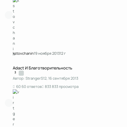
kstоvchanin
19 ноября 2013
12 г
Adact И Благотворительность
Adact И Благотворительность
3
Автор:
StrangerS12
,
16 сентября 2013
60 ответов
833 просмотра