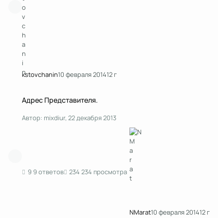
kstоvchanin
10 февраля 2014
12 г
Адрес Представителя.
Адрес Представителя.
Автор:
mixdiur
,
22 декабря 2013
9 ответов
234 просмотра
NMarat
10 февраля 2014
12 г