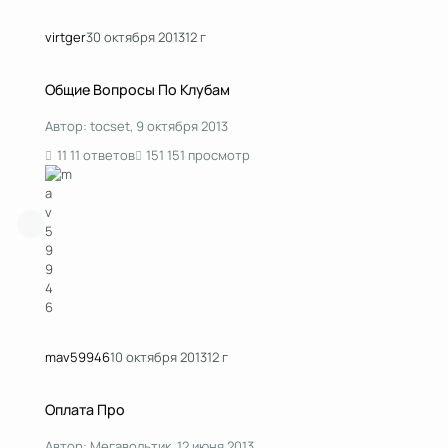
virtger
30 октября 2013
12 г
Общие Вопросы По Клубам
Общие Вопросы По Клубам
Автор:
tocset
,
9 октября 2013
11 ответов
151 просмотр
mav59946
10 октября 2013
12 г
Оплата Про
Оплата Про
Автор:
Мегавольтик
,
12 июня 2013