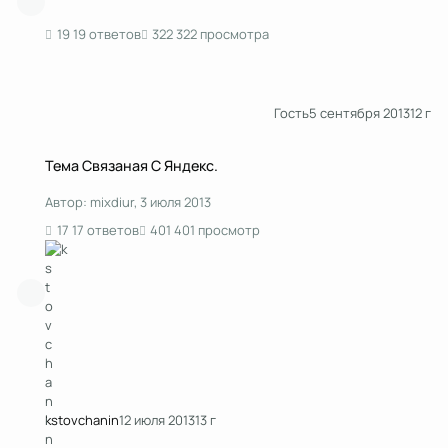
19 ответов
322 просмотра
Гость
5 сентября 2013
12 г
Тема Связаная С Яндекс.
Тема Связаная С Яндекс.
Автор:
mixdiur
,
3 июля 2013
17 ответов
401 просмотр
kstоvchanin
12 июля 2013
13 г