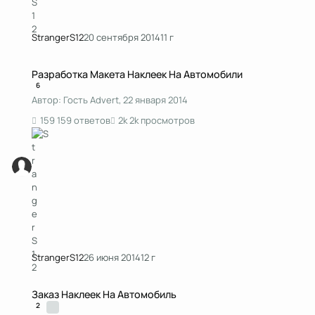
StrangerS12
20 сентября 2014
11 г
Разработка Макета Наклеек На Автомобили
Разработка Макета Наклеек На Автомобили
6
Автор:
Гость Advert
,
22 января 2014
159 ответов
2k просмотров
StrangerS12
26 июня 2014
12 г
Заказ Наклеек На Автомобиль
Заказ Наклеек На Автомобиль
2