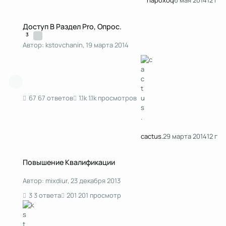
napoxoq
6 мая 2014
12 г
Доступ В Раздел Pro, Опрос.
Доступ В Раздел Pro, Опрос.
3
Автор:
kstоvchanin
,
19 марта 2014
67 ответов
1.1k просмотров
cactus.
29 марта 2014
12 г
Повышение Квалификации
Повышение Квалификации
Автор:
mixdiur
,
23 декабря 2013
3 ответа
201 просмотр