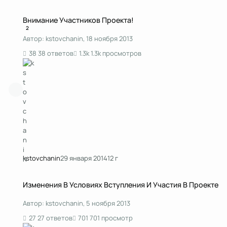
Внимание Участников Проекта!
Внимание Участников Проекта!
2
Автор:
kstоvchanin
,
18 ноября 2013
38 ответов
1.3k просмотров
kstоvchanin
29 января 2014
12 г
Изменения В Условиях Вступления И Участия В Проекте
Изменения В Условиях Вступления И Участия В Проекте
Автор:
kstоvchanin
,
5 ноября 2013
27 ответов
701 просмотр