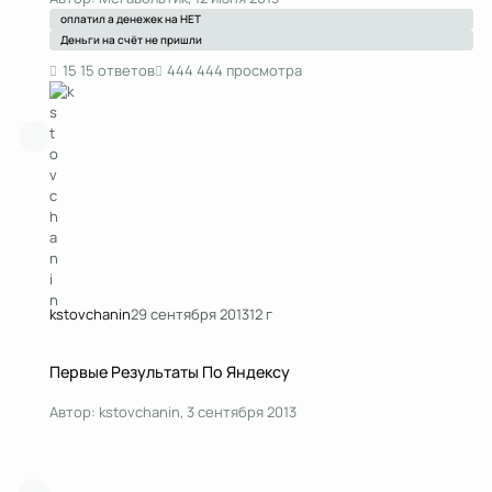
оплатил а денежек на НЕТ
Деньги на счёт не пришли
15 ответов
444 просмотра
kstоvchanin
29 сентября 2013
12 г
Первые Результаты По Яндексу
Первые Результаты По Яндексу
Автор:
kstоvchanin
,
3 сентября 2013