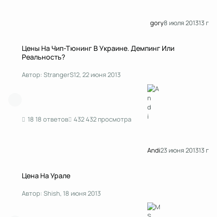
gory
8 июля 2013
13 г
Цены На Чип-Тюнинг В Украине. Демпинг Или Реальность?
Цены На Чип-Тюнинг В Украине. Демпинг Или
Реальность?
Автор:
StrangerS12
,
22 июня 2013
18 ответов
432 просмотра
Andi
23 июня 2013
13 г
Цена На Урале
Цена На Урале
Автор:
Shish
,
18 июня 2013