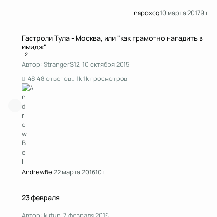
napoxoq
10 марта 2017
9 г
Гастроли Тула - Москва, или "как грамотно нагадить в имидж"
Гастроли Тула - Москва, или "как грамотно нагадить в
имидж"
2
Автор:
StrangerS12
,
10 октября 2015
48 ответов
1k просмотров
AndrewBel
22 марта 2016
10 г
23 февраля
23 февраля
Автор:
kutun
,
7 февраля 2016